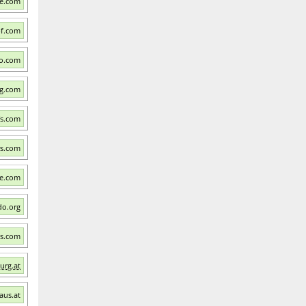
fe.com
pf.com
co.com
g.com
fs.com
rs.com
fe.com
do.org
us.com
burg.at
aus.at