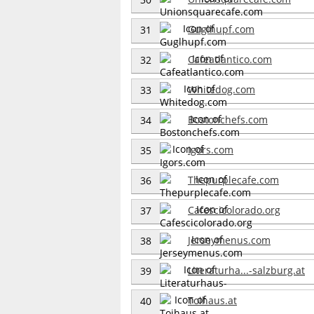
Guglhupf.com
31
Cafeatlantico.com
32
Whitedog.com
33
Bostonchefs.com
34
Igors.com
35
Thepurplecafe.com
36
Cafescicolorado.org
37
Jerseymenus.com
38
Literaturha...-salzburg.at
39
Toihaus.at
40