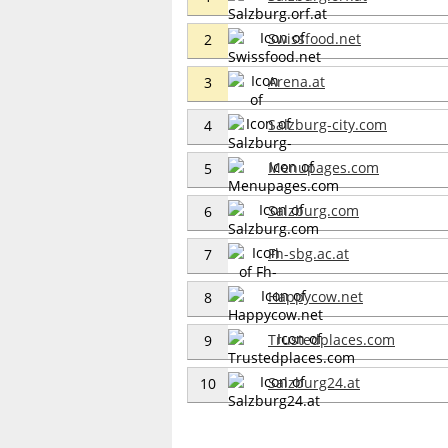
Swissfood.net
2
Arena.at
3
Salzburg-city.com
4
Menupages.com
5
Salzburg.com
6
Fh-sbg.ac.at
7
Happycow.net
8
Trustedplaces.com
9
Salzburg24.at
10