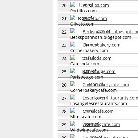
Portillos.com
20
Oliveto.com
21
Becksposhno...blogspot.c
22
Cornerbakery.com
23
Cafecoda.com
24
Parisbouge.com
25
Cornerbakerycafe.com
26
Losangelesr...taurants.co
27
Mimiscafe.com
28
Wildwingcafe.com
29
Unionsquarecafe.com
30