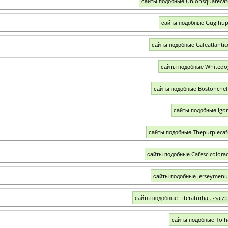
сайты подобные Unionsquareca
сайты подобные Guglhu
сайты подобные Cafeatlanti
сайты подобные Whitedo
сайты подобные Bostonche
сайты подобные Igo
сайты подобные Thepurpleca
сайты подобные Cafescicolora
сайты подобные Jerseymen
сайты подобные
Literaturha...-salz
сайты подобные Toih