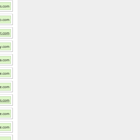
os.com
to.com
ot.com
ry.com
da.com
ge.com
fe.com
ts.com
fe.com
fe.com