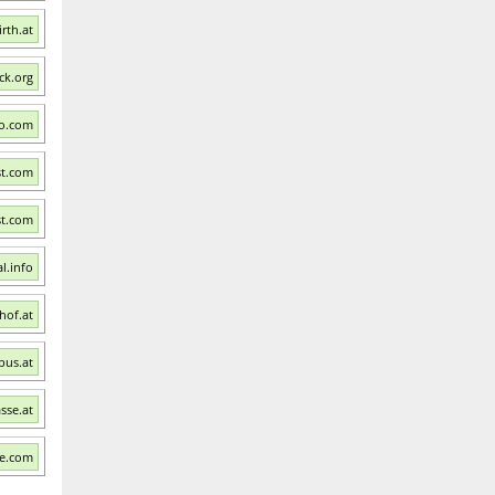
rth.at
ck.org
o.com
st.com
st.com
l.info
hof.at
bus.at
sse.at
fe.com