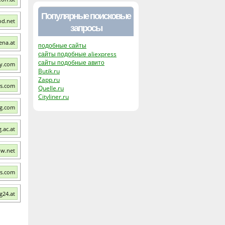
Популярные поисковые
od.net
запросы
ena.at
подобные сайты
сайты подобные aliexpress
сайты подобные авито
ty.com
Butik.ru
Zapp.ru
s.com
Quelle.ru
Cityliner.ru
rg.com
.ac.at
w.net
es.com
g24.at