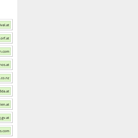
val.at
orf.at
an.com
nos.at
.co.nz
Bda.at
ien.at
.gv.at
ns.com