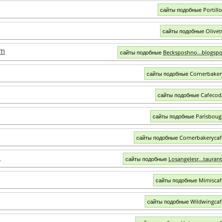
сайты подобные Portill
сайты подобные Olive
om
сайты подобные
Becksposhno...blogsp
сайты подобные Cornerbake
сайты подобные Cafeco
сайты подобные Parisbou
сайты подобные Cornerbakeryca
m
сайты подобные
Losangelesr...tauran
сайты подобные Mimisca
сайты подобные Wildwingca