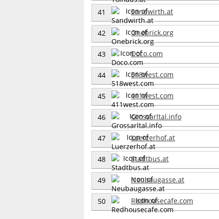
Sandwirth.at
41
Onebrick.org
42
Doco.com
43
518west.com
44
411west.com
45
Grossarltal.info
46
Luerzerhof.at
47
Stadtbus.at
48
Neubaugasse.at
49
Redhousecafe.com
50