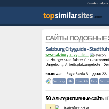
Cookies help us 
САЙТЫ ПОДОБНЫЕ
Salzburg Cityguide - Stadtfüh
www.salzburg-cityguide.at
Salzburger Stadtführer für Gastronomi
Umgebung, Arbeitsplatzangebote - Der 
язык:
war
Page Rank:
3
дата:
22.1
Salzburg
Uhr
Cityguide
Cafe
Salzbu
50 Альтернативные сайты По
Salzburg.orf.at
1