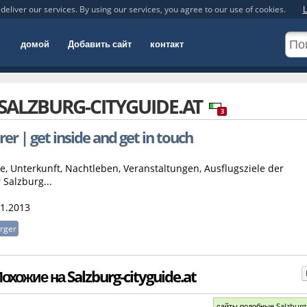
deliver our services. By using our services, you agree to our use of cookies.
L
домой
Добавить сайт
контакт
SALZBURG-CITYGUIDE.AT
3
rer | get inside and get in touch
e, Unterkunft, Nachtleben, Veranstaltungen, Ausflugsziele der
Salzburg...
1.2013
rger
хожие на Salzburg-cityguide.at
сайты подобные Salzburg.