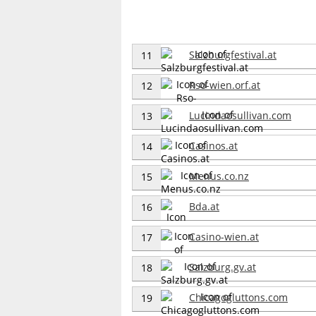
Salzburgfestival.at
11
Rso-wien.orf.at
12
Lucindaosullivan.com
13
Casinos.at
14
Menus.co.nz
15
Bda.at
16
Casino-wien.at
17
Salzburg.gv.at
18
Chicagogluttons.com
19