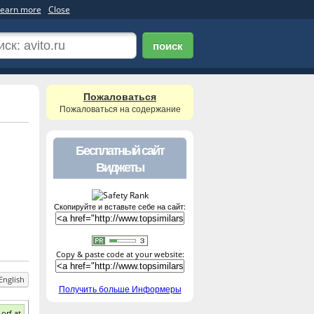
earn more
Close
поиск
Пожаловаться
Пожаловаться на содержание
Бесплатный сайт
Виджеты
Скопируйте и вставьте себе на сайт:
Copy & paste code at your website:
English
Получить больше Информеры
orf.at