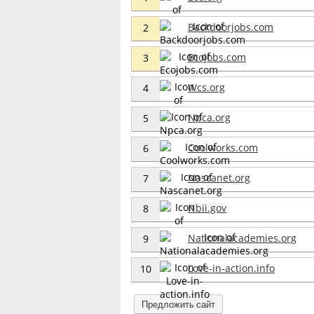
Backdoorjobs.com
2
Ecojobs.com
3
Wcs.org
4
Npca.org
5
Coolworks.com
6
Nascanet.org
7
Nbii.gov
8
Nationalacademies.org
9
Love-in-action.info
10
Предложить сайт