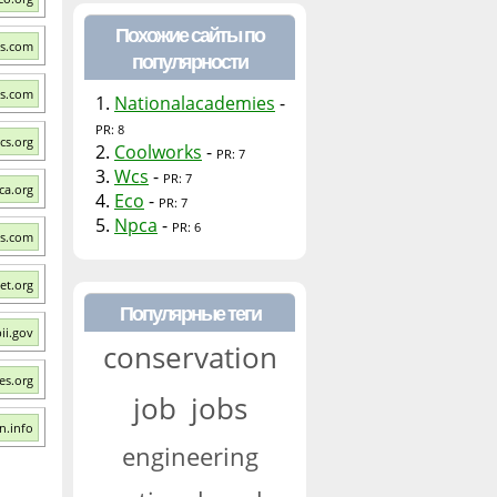
Похожие сайты по
bs.com
популярности
bs.com
1.
Nationalacademies
-
PR: 8
cs.org
2.
Coolworks
-
PR: 7
3.
Wcs
-
PR: 7
ca.org
4.
Eco
-
PR: 7
5.
Npca
-
PR: 6
ks.com
et.org
Популярные теги
ii.gov
conservation
es.org
job
jobs
n.info
engineering