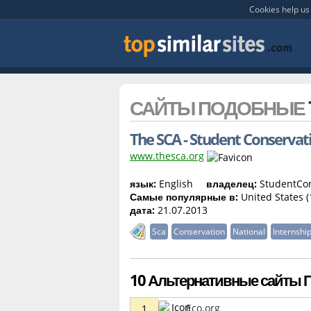
Cookies help us 
САЙТЫ ПОДОБНЫЕ
The SCA - Student Conservat
www.thesca.org
язык:
English
владелец:
StudentCon
Самые популярные в:
United States (
дата:
21.07.2013
Sca
Conservation
National
Internshi
10 Альтернативные сайты П
Eco.org
1