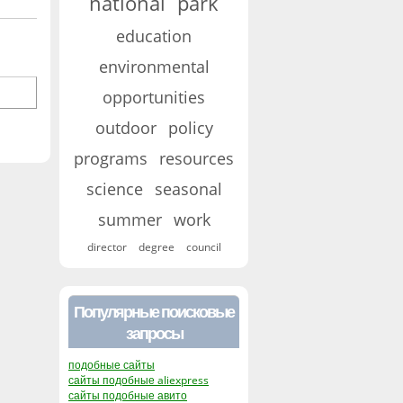
national
park
education
environmental
opportunities
outdoor
policy
programs
resources
science
seasonal
summer
work
director
degree
council
Популярные поисковые
запросы
подобные сайты
сайты подобные aliexpress
сайты подобные авито