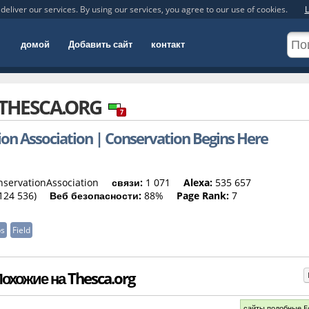
deliver our services. By using our services, you agree to our use of cookies.
L
домой
Добавить сайт
контакт
THESCA.ORG
7
ion Association | Conservation Begins Here
servationAssociation
связи:
1 071
Alexa:
535 657
124 536)
Веб безопасности:
88%
Page Rank:
7
ps
Field
охожие на Thesca.org
сайты подобные E