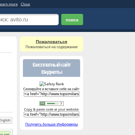
earn more
Close
поиск
Пожаловаться
Пожаловаться на содержание
Бесплатный сайт
Виджеты
Скопируйте и вставьте себе на сайт:
Copy & paste code at your website:
English
Получить больше Информеры
co.org