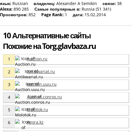
язык:
Russian
владелец:
Alexander A Semikin
связи:
38
Alexa:
890 285
Самые популярные в:
Russia (51 341)
Просмотров:
852
Page Rank:
1
дата:
15.02.2014
10 Альтернативные сайты
Похожие на Torg.glavbaza.ru
Auction.ru
1
Antikwariat.ru
2
Auction.uuu.ru
3
Auction.conros.ru
4
Molotok.ru
5
Agora.kz
6