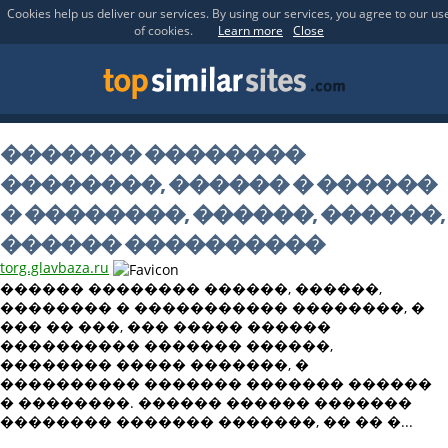
Cookies help us deliver our services. By using our services, you agree to our us
of cookies.
Learn more
Close
������� ��������
��������, ������ � ������
� ��������, ������, ������,
������ ����������
torg.glavbaza.ru
������ �������� ������, ������,
�������� � ����������� ��������, �
��� �� ���, ��� ����� ������
���������� ������� ������,
�������� ����� �������, �
���������� ������� ������� ������
� ��������. ������ ������ �������
�������� ������� �������, �� �� �...