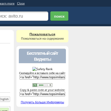
earn more
Close
поиск
Пожаловаться
Пожаловаться на содержание
Бесплатный сайт
Виджеты
Скопируйте и вставьте себе на сайт:
Copy & paste code at your website:
English
Получить больше Информеры
u.com