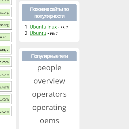
Похожие сайты по
ux.org
популярности
me.org
1.
Ubuntulinux
-
PR: 7
2.
Ubuntu
-
PR: 7
su.edu
pan.jp
Популярные теги
lb.com
people
lb.com
overview
lb.com
operators
ll.com
operating
lb.com
oems