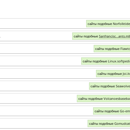
сайты подобные Norfolktid
m
сайты подобные
Sanfrancisc...ants.m
сайты подобные Fiawt
сайты подобные Linux.softped
сайты подобные Joi.i
сайты подобные Seawolv
сайты подобные Volcanoesbaseba
сайты подобные Go-em
сайты подобные Gomudcat