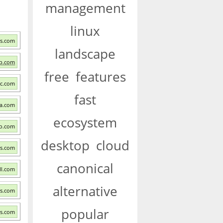
management
linux
es.com
landscape
lb.com
free
features
cc.com
fast
ia.com
ecosystem
to.com
desktop
cloud
es.com
canonical
ll.com
alternative
s.com
popular
s.com