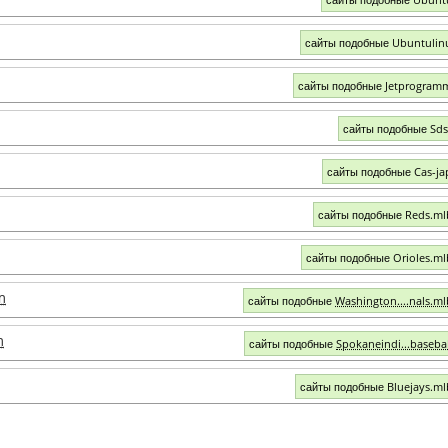
сайты подобные Ubuntulin
сайты подобные Jetprogram
сайты подобные Sd
сайты подобные Cas-ja
сайты подобные Reds.m
сайты подобные Orioles.m
m
сайты подобные
Washington....nals.m
m
сайты подобные
Spokaneindi...baseba
сайты подобные Bluejays.m