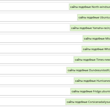
сайты подобные North-windsu
сайты подобные Ubuntu-
сайты подобные Yamaha-raci
сайты подобные Ml
сайты подобные Whs
сайты подобные Times-ne
сайты подобные Dundeeunitedfc
сайты подобные Hurricanes
сайты подобные Fridge.ubun
сайты подобные Corsicanadailys