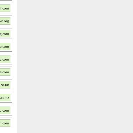
rf.com
it.org
ng.com
se.com
v.com
ws.com
.co.uk
.co.nz
tu.com
un.com