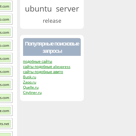
ubuntu
server
ll.com
lb.com
release
ss.com
Популярные поисковые
lb.com
запросы
es.com
подобные сайты
сайты подобные aliexpress
s.com
сайты подобные авито
Butik.ru
Zapp.ru
s.com
Quelle.ru
Cityliner.ru
gs.com
ve.com
ts.net