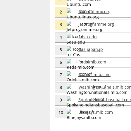
Ubuntulinux.org
2
Jetprogramme.org
3
Sdsu.edu
4
Cas-japan.jp
5
Reds.mlb.com
6
Orioles.mlb.com
7
Washington....nals.mlb.co
8
Spokaneindi...baseball.co
9
Bluejays.mlb.com
10