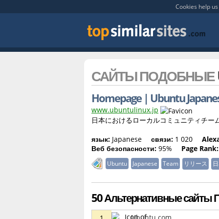
Cookies help us 
САЙТЫ ПОДОБНЫЕ
Homepage | Ubuntu Japane
www.ubuntulinux.jp
日本におけるローカルコミュニティチーム
язык:
Japanese
связи:
1 020
Alexa
Веб безопасности:
95%
Page Rank:
Ubuntu
Japanese
Team
リリース
日
50 Альтернативные сайты П
Ubuntu.com
1