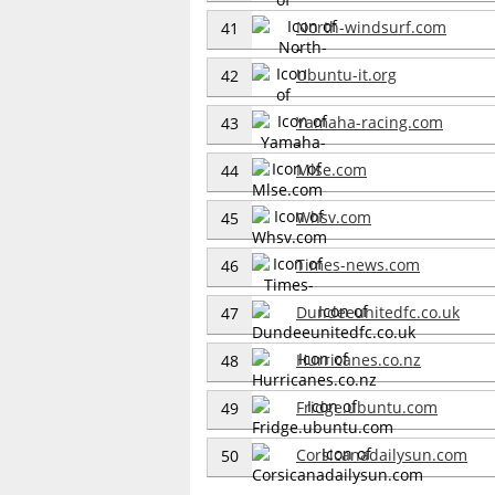
North-windsurf.com
41
Ubuntu-it.org
42
Yamaha-racing.com
43
Mlse.com
44
Whsv.com
45
Times-news.com
46
Dundeeunitedfc.co.uk
47
Hurricanes.co.nz
48
Fridge.ubuntu.com
49
Corsicanadailysun.com
50