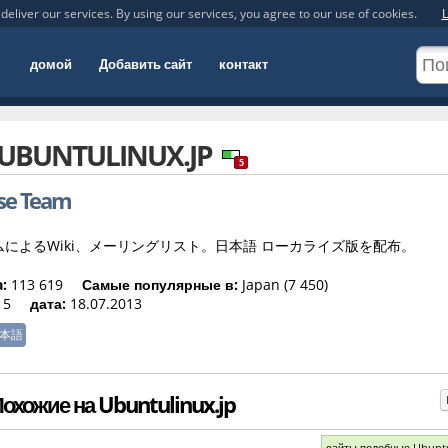
deliver our services. By using our services, you agree to our use of cookies.
L
домой
Добавить сайт
контакт
UBUNTULINUX.JP
5
se Team
によるWiki、メーリングリスト。日本語 ローカライズ版を配布。
:
113 619
Самые популярные в:
Japan (7 450)
5
дата:
18.07.2013
本語
охожие на Ubuntulinux.jp
сайты подобные Ubunt