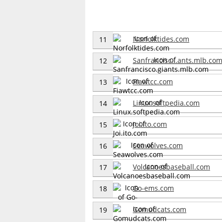
Norfolktides.com
11
Sanfrancisc...ants.mlb.co
12
Fiawtcc.com
13
Linux.softpedia.com
14
Joi.ito.com
15
Seawolves.com
16
Volcanoesbaseball.com
17
Go-ems.com
18
Gomudcats.com
19