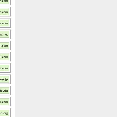
th.com
rs.com
es.com
rs.net
ll.com
ll.com
s.com
kek.jp
ch.edu
f1.com
cl.org