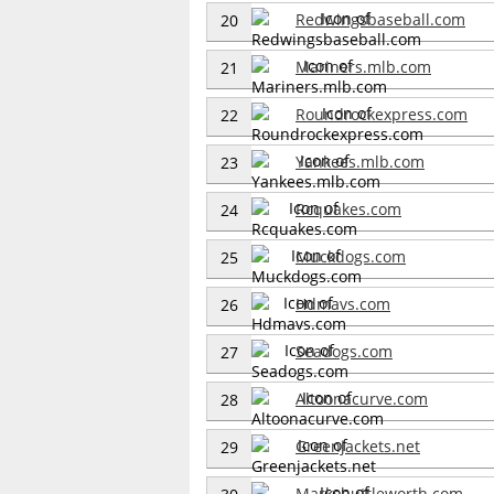
Redwingsbaseball.com
20
Mariners.mlb.com
21
Roundrockexpress.com
22
Yankees.mlb.com
23
Rcquakes.com
24
Muckdogs.com
25
Hdmavs.com
26
Seadogs.com
27
Altoonacurve.com
28
Greenjackets.net
29
Markshuttleworth.com