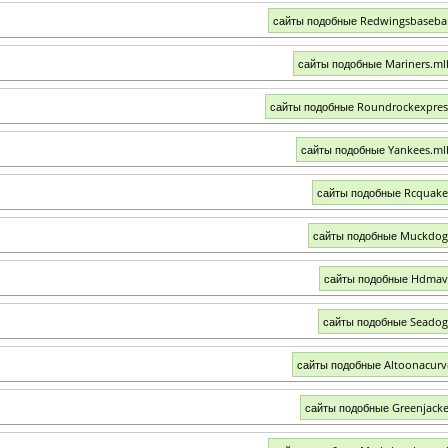
сайты подобные Redwingsbaseba
сайты подобные Mariners.m
сайты подобные Roundrockexpre
сайты подобные Yankees.m
сайты подобные Rcquak
сайты подобные Muckdog
сайты подобные Hdmav
сайты подобные Seado
сайты подобные Altoonacur
сайты подобные Greenjacke