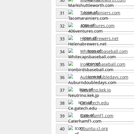
30
Tacomarainiers.com
31
406ventures.com
32
Helenabrewers.net
33
Whitecapsbaseball.com
34
Ironbirdsbaseball.com
35
Auburndoubledays.com
36
Neutrino.kek.jp
37
Ce.gatech.edu
38
Caterhamf1.com
39
Ubuntu-cl.org
40