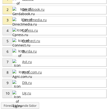
Gerdabook.ru
2
Directmedia.ru
3
Cpress.ru
4
Connect.ru
5
Burda.ru
6
Ast.ru
7
Agni.com.ru
8
Dik.ru
9
Ug.ru
10
Föreslå Liknande Sidor