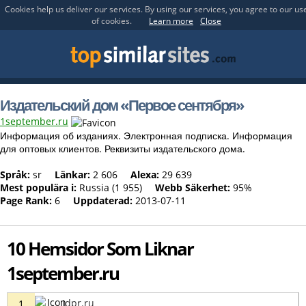
Cookies help us deliver our services. By using our services, you agree to our us
of cookies.
Learn more
Close
Издательский дом «Первое сентября»
1september.ru
Информация об изданиях. Электронная подписка. Информация
для оптовых клиентов. Реквизиты издательского дома.
Språk:
sr
Länkar:
2 606
Alexa:
29 639
Mest populära i:
Russia (1 955)
Webb Säkerhet:
95%
Page Rank:
6
Uppdaterad:
2013-07-11
10 Hemsidor Som Liknar
1september.ru
Idpr.ru
1