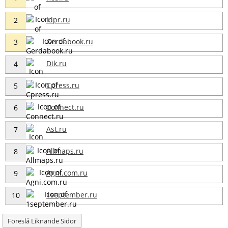
Idpr.ru
2
Gerdabook.ru
3
Dik.ru
4
Cpress.ru
5
Connect.ru
6
Ast.ru
7
Allmaps.ru
8
Agni.com.ru
9
1september.ru
10
Föreslå Liknande Sidor