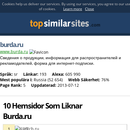
Cookies help us deliver our services. By using our services, you agree to our us
of cookies.
Learn more
Close
burda.ru
www.burda.ru
Сведения о продукции, информация для распространителей и
рекламодателей, форма для интернет-подписки.
Språk:
sr
Länkar:
193
Alexa:
605 990
Mest populära i:
Russia (52 654)
Webb Säkerhet:
76%
Page Rank:
5
Uppdaterad:
2013-07-12
10 Hemsidor Som Liknar
Burda.ru
Rcb.ru
1