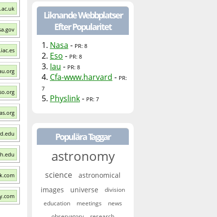
.ac.uk
Liknande Webbplatser
Efter Popularitet
sa.gov
1.
Nasa
-
PR: 8
iac.es
2.
Eso
-
PR: 8
3.
Iau
-
PR: 8
au.org
4.
Cfa-www.harvard
-
PR:
7
so.org
5.
Physlink
-
PR: 7
as.org
rd.edu
Populära Taggar
astronomy
ch.edu
science
astronomical
nk.com
images
universe
division
my.com
education
meetings
news
observatory
research