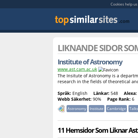
Cookies help us 
LIKNANDE SIDOR S
Institute of Astronomy
www.ast.cam.ac.uk
The Insitute of Astronomy is a depart
research in the fields of theoretical a
Språk:
English
Länkar:
548
Alexa:
Webb Säkerhet:
90%
Page Rank:
6
Astronomy
Institute
Cambridge
Talk
11 Hemsidor Som Liknar Ast