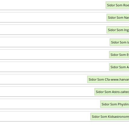
Sidor Som Roe
Sidor Som Na
Sidor Som Ing.
Sidor Som I
Sidor Som E
Sidor Som A
Sidor Som Cfa-www.harva
Sidor Som Astro.calte
Sidor Som Physli
Sidor Som Kidsastrono