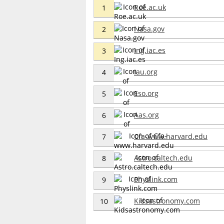
Roe.ac.uk
1
Nasa.gov
2
Ing.iac.es
3
Iau.org
4
Eso.org
5
Aas.org
6
Cfa-www.harvard.edu
7
Astro.caltech.edu
8
Physlink.com
9
Kidsastronomy.com
10