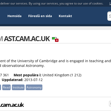
deliver our services. By using our services, you agree to our use of cookies.
L
Hemsida
Föreslå en sida
Kontakt
OM
AST.CAM.AC.UK
6
ment of the University of Cambridge and is engaged in teaching and
nd observational Astronomy.
7 361
Mest populära i:
United Kingdom (1 212)
Uppdaterad:
2013-07-12
s
Read
Institute
Astronomy
.cam.ac.uk