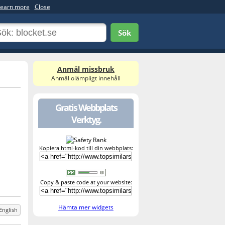
earn more
Close
Sök
Anmäl missbruk
Anmäl olämpligt innehåll
Gratis Webbplats
Verktyg.
Kopiera html-kod till din webbplats:
Copy & paste code at your website:
Hämta mer widgets
English