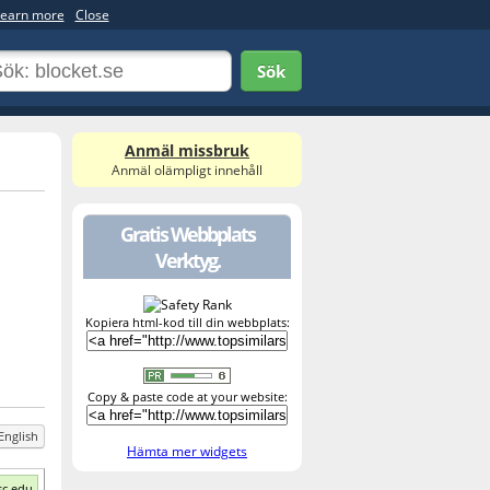
earn more
Close
Sök
Anmäl missbruk
Anmäl olämpligt innehåll
Gratis Webbplats
Verktyg.
Kopiera html-kod till din webbplats:
Copy & paste code at your website:
English
Hämta mer widgets
sc.edu