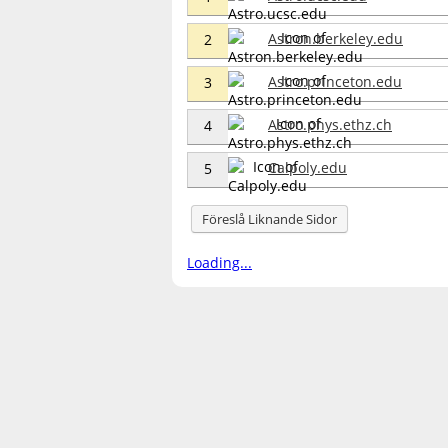
Astron.berkeley.edu
2
Astro.princeton.edu
3
Astro.phys.ethz.ch
4
Calpoly.edu
5
Föreslå Liknande Sidor
Loading...