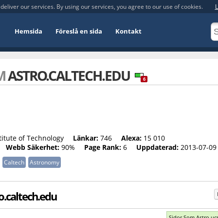
deliver our services. By using our services, you agree to our use of cookies.
L
Hemsida
Föreslå en sida
Kontakt
OM
ASTRO.CALTECH.EDU
6
titute of Technology
Länkar:
746
Alexa:
15 010
Webb Säkerhet:
90%
Page Rank:
6
Uppdaterad:
2013-07-09
Caltech
Astronomy
.caltech.edu
Sidor Som Astro.uc