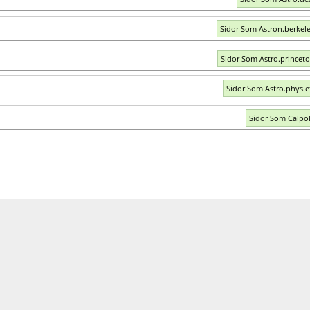
Sidor Som Astron.berkel
Sidor Som Astro.princet
Sidor Som Astro.phys.e
Sidor Som Calpo