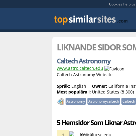
Cookies help us 
LIKNANDE SIDOR S
Caltech Astronomy
www.astro.caltech.edu
Caltech Astronomy Website
Språk:
English
Owner:
California Ins
Mest populära i:
United States (8 300)
Astronomy
Astronomycaltech
Caltech
5 Hemsidor Som Liknar Astro
Astro.ucsc.edu
1