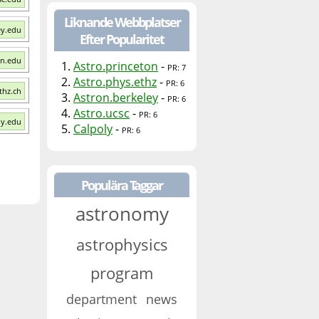
Liknande Webbplatser
ey.edu
Efter Popularitet
on.edu
1.
Astro.princeton
-
PR: 7
2.
Astro.phys.ethz
-
PR: 6
thz.ch
3.
Astron.berkeley
-
PR: 6
4.
Astro.ucsc
-
PR: 6
ly.edu
5.
Calpoly
-
PR: 6
Populära Taggar
astronomy
astrophysics
program
department
news