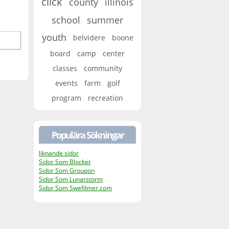
click
county
illinois
school
summer
youth
belvidere
boone
board
camp
center
classes
community
events
farm
golf
program
recreation
Populära Sökningar
liknande sidor
Sidor Som Blocket
Sidor Som Groupon
Sidor Som Lunarstorm
Sidor Som Swefilmer.com