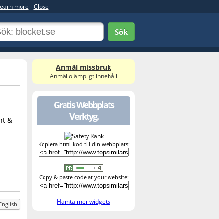
earn more
Close
Sök
Anmäl missbruk
Anmäl olämpligt innehåll
Gratis Webbplats
Verktyg.
nt &
Kopiera html-kod till din webbplats:
Copy & paste code at your website:
Hämta mer widgets
English