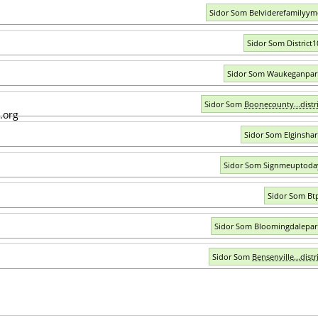
Sidor Som Belviderefamilyym
Sidor Som District1
Sidor Som Waukeganpar
Sidor Som
Boonecounty...distri
Sidor Som Elginshar
Sidor Som Signmeuptoda
Sidor Som Bt
Sidor Som Bloomingdalepar
Sidor Som
Bensenville...distr