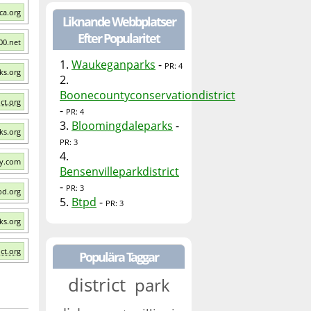
ca.org
Liknande Webbplatser
Efter Popularitet
00.net
1.
Waukeganparks
-
PR: 4
ks.org
2.
Boonecountyconservationdistrict
ct.org
-
PR: 4
3.
Bloomingdaleparks
-
ks.org
PR: 3
4.
y.com
Bensenvilleparkdistrict
-
PR: 3
pd.org
5.
Btpd
-
PR: 3
ks.org
ict.org
Populära Taggar
district
park