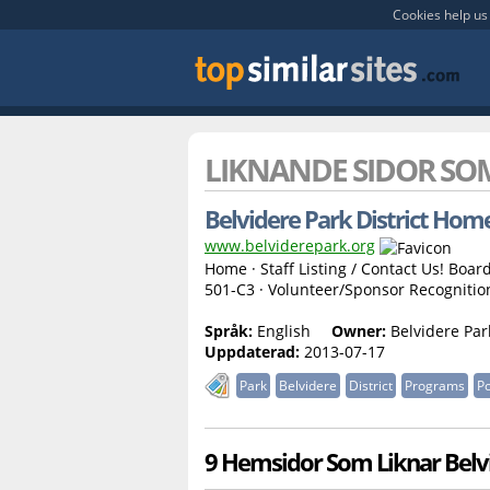
Cookies help us 
LIKNANDE SIDOR S
Belvidere Park District Hom
www.belviderepark.org
Home · Staff Listing / Contact Us! Boa
501-C3 · Volunteer/Sponsor Recogniti
Språk:
English
Owner:
Belvidere Par
Uppdaterad:
2013-07-17
Park
Belvidere
District
Programs
Po
9 Hemsidor Som Liknar Belv