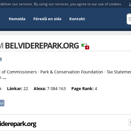
deliver our services. By using our services, you agree to our use of cookies.
L
Hemsida
Föreslå en sida
Kontakt
OM
BELVIDEREPARK.ORG
4
e
rd of Commissioners · Park & Conservation Foundation · Tax Stateme
on
...
k
Länkar:
22
Alexa:
7 084 163
Page Rank:
4
ol
iderepark.org