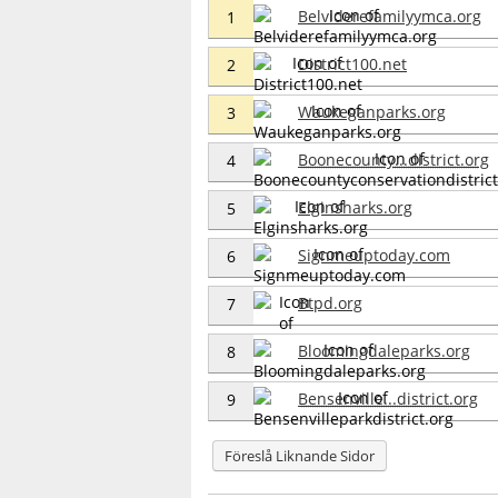
Belviderefamilyymca.org
1
District100.net
2
Waukeganparks.org
3
Boonecounty...district.org
4
Elginsharks.org
5
Signmeuptoday.com
6
Btpd.org
7
Bloomingdaleparks.org
8
Bensenville...district.org
9
Föreslå Liknande Sidor