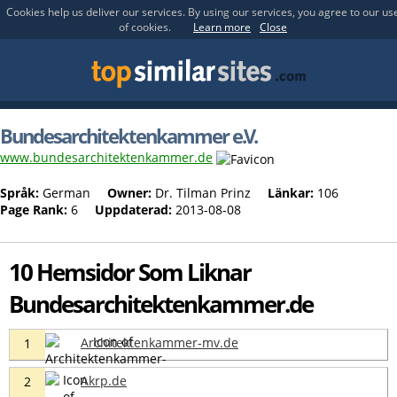
Cookies help us deliver our services. By using our services, you agree to our us
of cookies.
Learn more
Close
Bundesarchitektenkammer e.V.
www.bundesarchitektenkammer.de
Språk:
German
Owner:
Dr. Tilman Prinz
Länkar:
106
Page Rank:
6
Uppdaterad:
2013-08-08
10 Hemsidor Som Liknar
Bundesarchitektenkammer.de
Architektenkammer-mv.de
1
Akrp.de
2