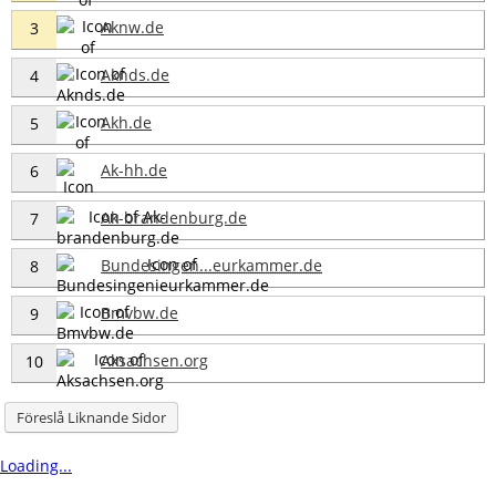
Aknw.de
3
Aknds.de
4
Akh.de
5
Ak-hh.de
6
Ak-brandenburg.de
7
Bundesingen...eurkammer.de
8
Bmvbw.de
9
Aksachsen.org
10
Föreslå Liknande Sidor
Loading...