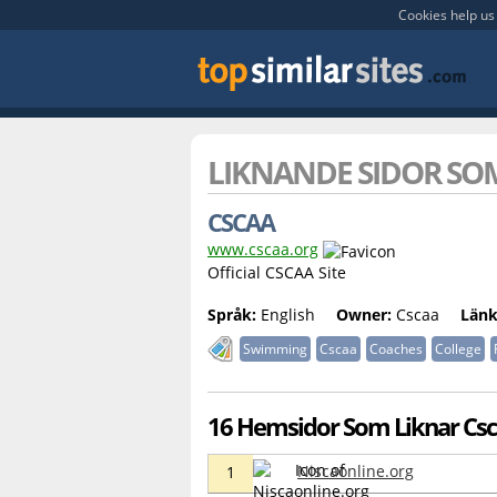
Cookies help us 
LIKNANDE SIDOR S
CSCAA
www.cscaa.org
Official CSCAA Site
Språk:
English
Owner:
Cscaa
Länk
Swimming
Cscaa
Coaches
College
16 Hemsidor Som Liknar Csc
Niscaonline.org
1