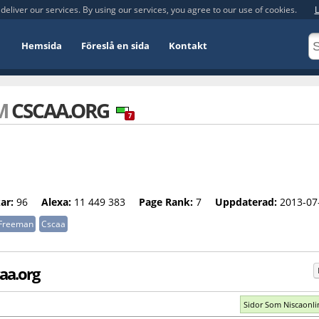
deliver our services. By using our services, you agree to our use of cookies.
L
Hemsida
Föreslå en sida
Kontakt
OM
CSCAA.ORG
7
ar:
96
Alexa:
11 449 383
Page Rank:
7
Uppdaterad:
2013-07
Freeman
Cscaa
aa.org
Sidor Som Niscaonli