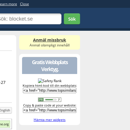
earn more
Close
Sök
Anmäl missbruk
Anmäl olämpligt innehåll
Gratis Webbplats
Verktyg.
-27
Kopiera html-kod till din webbplats:
Copy & paste code at your website:
English
Hämta mer widgets
ne.org