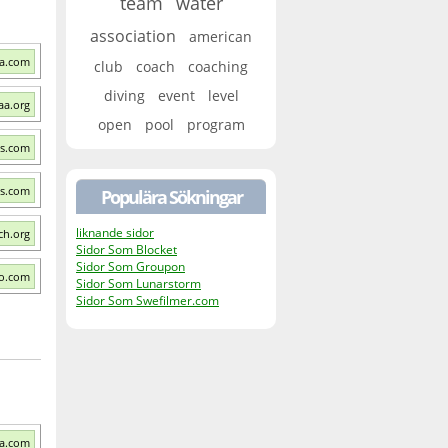
team
water
association
american
aa.com
club
coach
coaching
diving
event
level
aa.org
open
pool
program
is.com
s.com
Populära Sökningar
liknande sidor
ch.org
Sidor Som Blocket
Sidor Som Groupon
fo.com
Sidor Som Lunarstorm
Sidor Som Swefilmer.com
aa.com