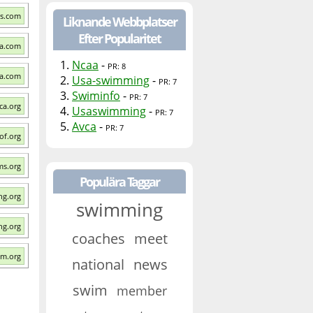
ls.com
Liknande Webbplatser
Efter Popularitet
ca.com
1.
Ncaa
-
PR: 8
aa.com
2.
Usa-swimming
-
PR: 7
3.
Swiminfo
-
PR: 7
ca.org
4.
Usaswimming
-
PR: 7
5.
Avca
-
PR: 7
of.org
ms.org
Populära Taggar
ng.org
swimming
ng.org
coaches
meet
im.org
national
news
swim
member