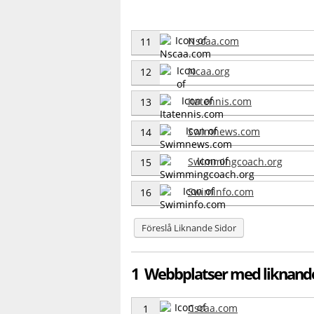
Nscaa.com
11
Ncaa.org
12
Itatennis.com
13
Swimnews.com
14
Swimmingcoach.org
15
Swiminfo.com
16
Föreslå Liknande Sidor
1 Webbplatser med liknand
Cscaa.com
1