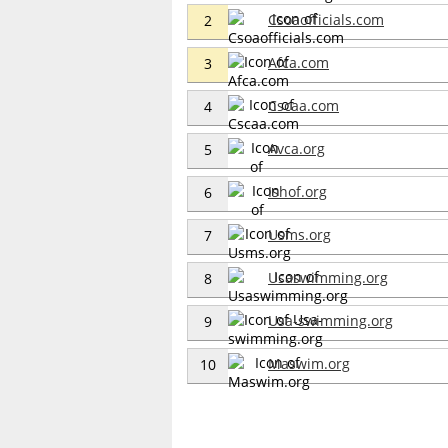
Csoaofficials.com
2
Afca.com
3
Cscaa.com
4
Avca.org
5
Ishof.org
6
Usms.org
7
Usaswimming.org
8
Usa-swimming.org
9
Maswim.org
10