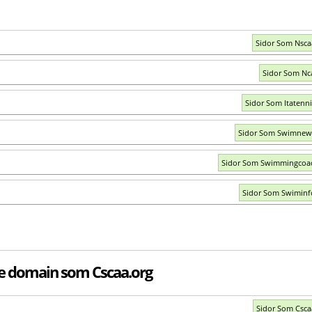
Sidor Som Nsc
Sidor Som Nc
Sidor Som Itatenn
Sidor Som Swimnew
Sidor Som Swimmingcoa
Sidor Som Swimin
e domain som Cscaa.org
Sidor Som Csc