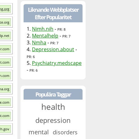
Liknande Webbplatser
ng.org
Efter Popularitet
ce.org
1.
Nimh.nih
-
PR: 8
2.
Mentalhelp
-
lp.net
PR: 7
3.
Nmha
-
PR: 7
4.
Depression.about
-
or.com
PR: 6
5.
Psychiatry.medscape
ut.com
-
PR: 6
on.com
ha.org
Populära Taggar
fe.com
health
st.com
depression
ih.gov
mental
disorders