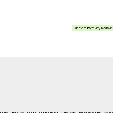
Sidor Som Psychiatry.medsca
s.com -
Sidor Som
-
Lägg till en Webbplats
-
Webbkarta
-
Integritetspolicy
-
Kontak