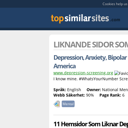
Cookies help us 
LIKNANDE SIDOR S
Depression, Anxiety, Bipolar
America
www.depression-screening.org
I know mine. #WhatsYourNumber Screen
Språk:
English
Owner:
National Ment
Webb Säkerhet:
90%
Page Rank:
6
Mental
11 Hemsidor Som Liknar Dep