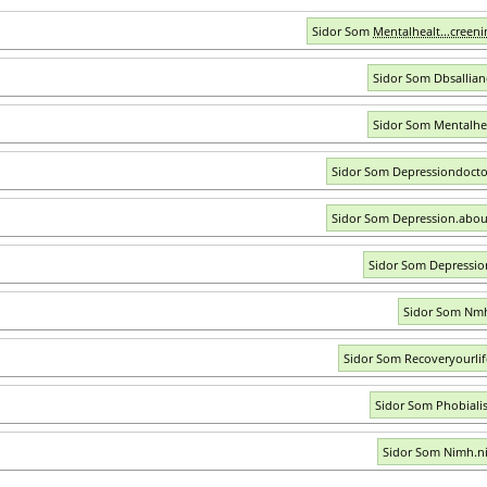
Sidor Som
Mentalhealt...creeni
Sidor Som Dbsallian
Sidor Som Mentalhe
Sidor Som Depressiondoct
Sidor Som Depression.abo
Sidor Som Depressi
Sidor Som Nm
Sidor Som Recoveryourli
Sidor Som Phobiali
Sidor Som Nimh.n