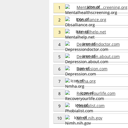
Mentalhealt...creening.org
1
Dbsalliance.org
2
Mentalhelp.net
3
Depressiondoctor.com
4
Depression.about.com
5
Depression.com
6
Nmha.org
7
Recoveryourlife.com
8
Phobialist.com
9
Nimh.nih.gov
10