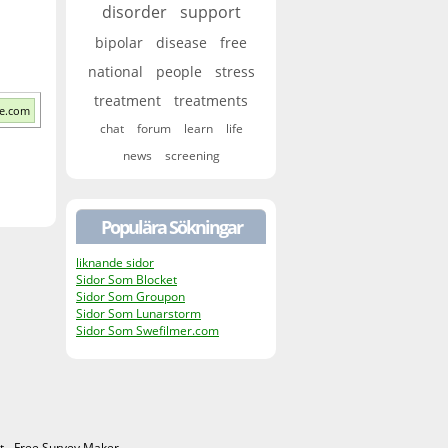
disorder
support
bipolar
disease
free
national
people
stress
treatment
treatments
pe.com
chat
forum
learn
life
news
screening
Populära Sökningar
liknande sidor
Sidor Som Blocket
Sidor Som Groupon
Sidor Som Lunarstorm
Sidor Som Swefilmer.com
t
-
Free Survey Maker