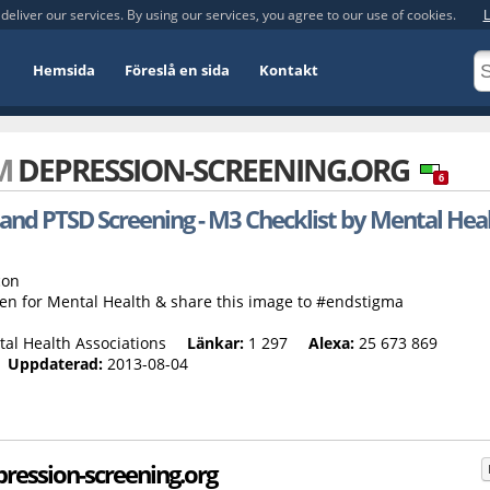
deliver our services. By using our services, you agree to our use of cookies.
L
Hemsida
Föreslå en sida
Kontakt
OM
DEPRESSION-SCREENING.ORG
6
 and PTSD Screening - M3 Checklist by Mental Hea
 for Mental Health & share this image to #endstigma
al Health Associations
Länkar:
1 297
Alexa:
25 673 869
Uppdaterad:
2013-08-04
ression-screening.org