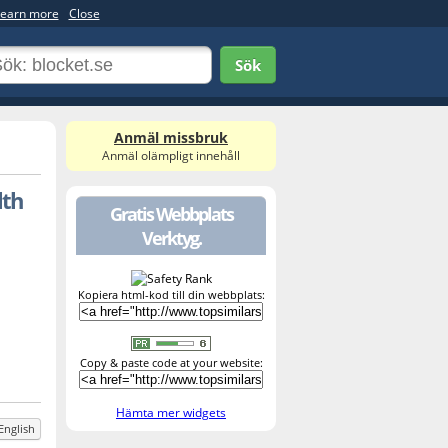
earn more
Close
Sök
Anmäl missbruk
Anmäl olämpligt innehåll
lth
Gratis Webbplats
Verktyg.
Kopiera html-kod till din webbplats:
Copy & paste code at your website:
Hämta mer widgets
English