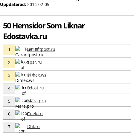
Uppdaterad:
2014-02-05
50 Hemsidor Som Liknar
Edostavka.ru
Garantpost.ru
1
Spsr.ru
2
Dimex.ws
3
Edost.ru
4
Mara.pro
5
Cdek.ru
6
Dhl.ru
7