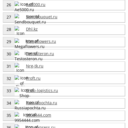
Ae5000.ru
26
Sendbouquet.ru
27
Dhl.kz
28
Megaflowers.ru
29
Testosteron.ru
30
Nrg-tk.ru
31
Proft.ru
32
Shop-logistics.ru
33
Russiapochta.ru
34
9954444.com
35
Ponyexpress.ru
36