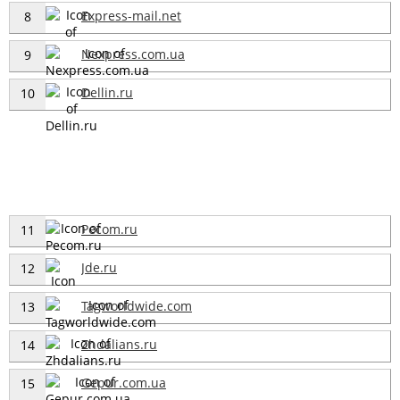
Express-mail.net
8
Nexpress.com.ua
9
Dellin.ru
10
Pecom.ru
11
Jde.ru
12
Tagworldwide.com
13
Zhdalians.ru
14
Gepur.com.ua
15