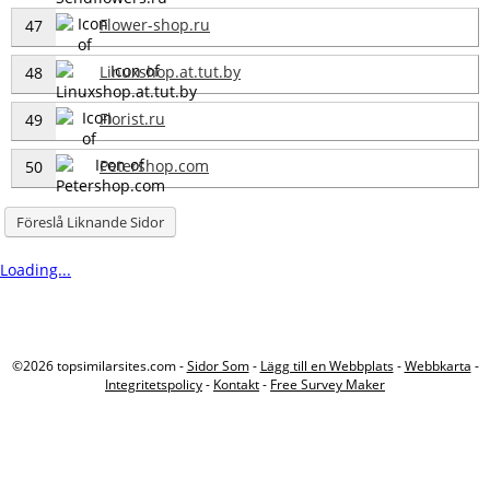
Flower-shop.ru
47
Linuxshop.at.tut.by
48
Florist.ru
49
Petershop.com
50
Föreslå Liknande Sidor
Loading...
©2026 topsimilarsites.com -
Sidor Som
-
Lägg till en Webbplats
-
Webbkarta
-
Integritetspolicy
-
Kontakt
-
Free Survey Maker