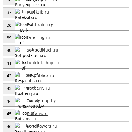
Rateksib.ru
37
Evil-brain.org
38
One-ring.ru
39
Softpodkluch.ru
40
Labirint-shop.ru
41
Respublica.ru
42
Boxberry.ru
43
Transgroup.by
44
Botrans.ru
45
Sendflowers.ru
46