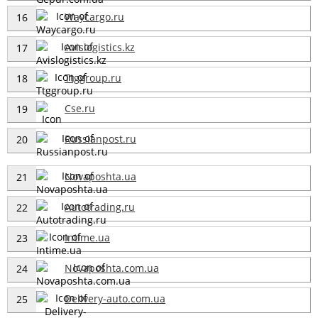
Waycargo.ru
16
Avislogistics.kz
17
Ttggroup.ru
18
Cse.ru
19
Russianpost.ru
20
Novaposhta.ua
21
Autotrading.ru
22
Intime.ua
23
Novaposhta.com.ua
24
Delivery-auto.com.ua
25