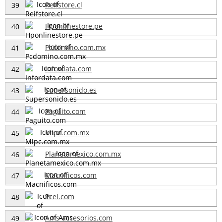
Reifstore.cl
39
Hponlinestore.pe
40
Pcdomino.com.mx
41
Infordata.com
42
Supersonido.es
43
Paguito.com
44
Mipc.com.mx
45
Planetamexico.com.mx
46
Macnificos.com
47
Pcel.com
48
Ams-accesorios.com
49