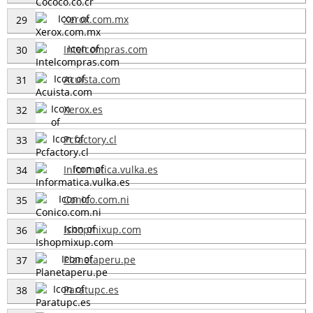
Xerox.com.mx
29
Intelcompras.com
30
Acuista.com
31
Xerox.es
32
Pcfactory.cl
33
Informatica.vulka.es
34
Conico.com.ni
35
Ishopmixup.com
36
Planetaperu.pe
37
Paratupc.es
38