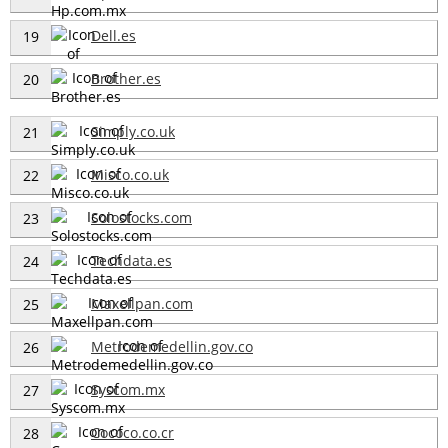
Dell.es
19
Brother.es
20
Simply.co.uk
21
Misco.co.uk
22
Solostocks.com
23
Techdata.es
24
Maxellpan.com
25
Metrodemedellin.gov.co
26
Syscom.mx
27
Cococo.co.cr
28