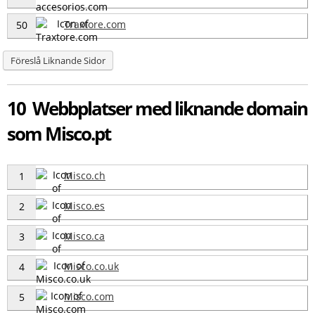
Traxtore.com
50
Föreslå Liknande Sidor
10 Webbplatser med liknande domain
som Misco.pt
Misco.ch
1
Misco.es
2
Misco.ca
3
Misco.co.uk
4
Misco.com
5