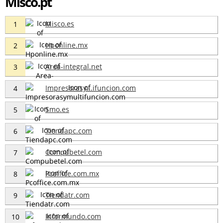
Misco.pt
Misco.es
1
Hponline.mx
2
Area-integral.net
3
Impresorasy...ifuncion.com
4
Smo.es
5
Tiendapc.com
6
Compubetel.com
7
Pcoffice.com.mx
8
Tiendatr.com
9
Informundo.com
10