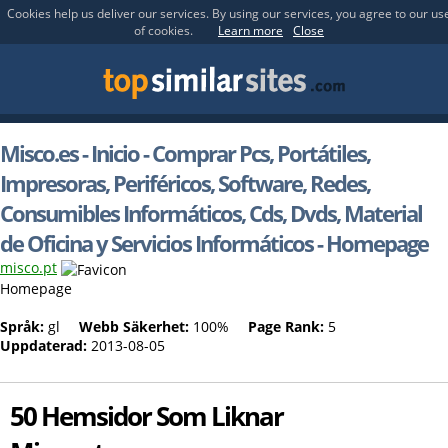
Cookies help us deliver our services. By using our services, you agree to our us
of cookies.
Learn more
Close
Misco.es - Inicio - Comprar Pcs, Portátiles,
Impresoras, Periféricos, Software, Redes,
Consumibles Informáticos, Cds, Dvds, Material
de Oficina y Servicios Informáticos - Homepage
misco.pt
Homepage
Språk:
gl
Webb Säkerhet:
100%
Page Rank:
5
Uppdaterad:
2013-08-05
50 Hemsidor Som Liknar