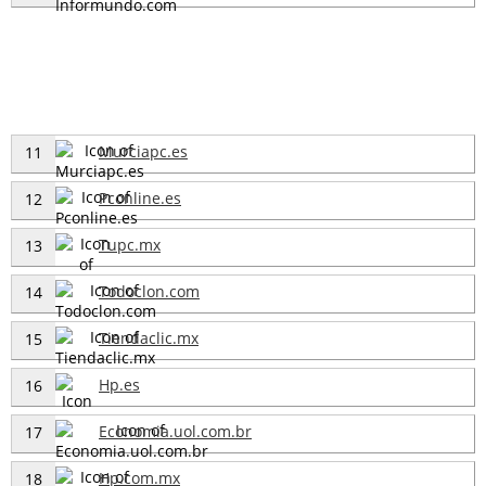
Murciapc.es
11
Pconline.es
12
Tupc.mx
13
Todoclon.com
14
Tiendaclic.mx
15
Hp.es
16
Economia.uol.com.br
17
Hp.com.mx
18