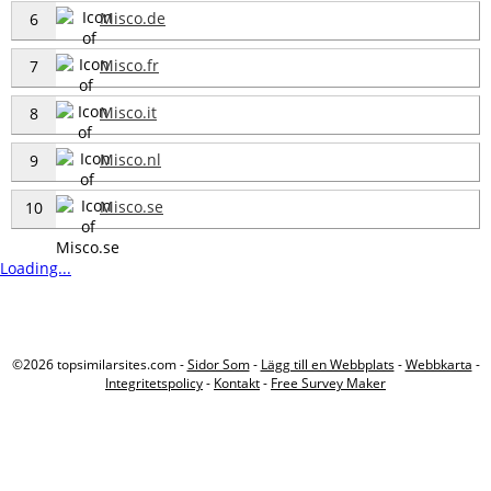
Misco.de
6
Misco.fr
7
Misco.it
8
Misco.nl
9
Misco.se
10
Loading...
©2026 topsimilarsites.com -
Sidor Som
-
Lägg till en Webbplats
-
Webbkarta
-
Integritetspolicy
-
Kontakt
-
Free Survey Maker