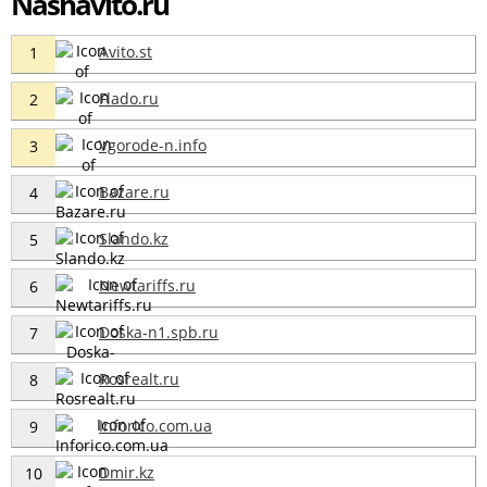
Nashavito.ru
Avito.st
1
Flado.ru
2
Vgorode-n.info
3
Bazare.ru
4
Slando.kz
5
Newtariffs.ru
6
Doska-n1.spb.ru
7
Rosrealt.ru
8
Inforico.com.ua
9
Dmir.kz
10