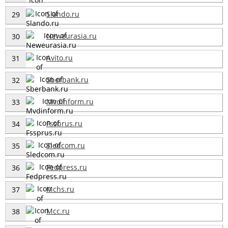
Slando.ru
29
Neweurasia.ru
30
Avito.ru
31
Sberbank.ru
32
Mvdinform.ru
33
Fssprus.ru
34
Sledcom.ru
35
Fedpress.ru
36
Mchs.ru
37
Mcc.ru
38