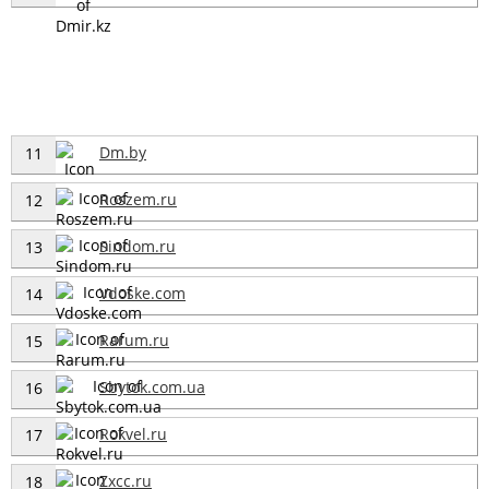
Dm.by
11
Roszem.ru
12
Sindom.ru
13
Vdoske.com
14
Rarum.ru
15
Sbytok.com.ua
16
Rokvel.ru
17
Zxcc.ru
18