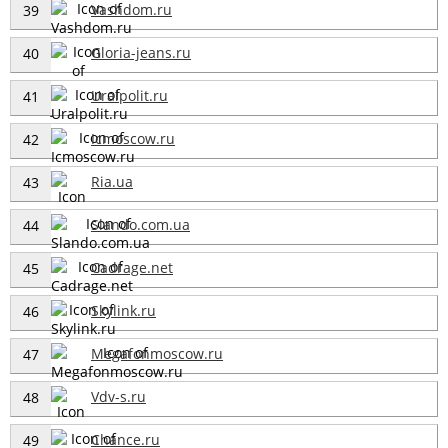
Vashdom.ru
39
Gloria-jeans.ru
40
Uralpolit.ru
41
Icmoscow.ru
42
Ria.ua
43
Slando.com.ua
44
Cadrage.net
45
Skylink.ru
46
Megafonmoscow.ru
47
Vdv-s.ru
48
Chance.ru
49