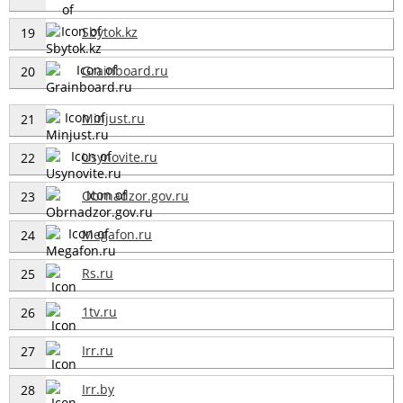
Sbytok.kz
19
Grainboard.ru
20
Minjust.ru
21
Usynovite.ru
22
Obrnadzor.gov.ru
23
Megafon.ru
24
Rs.ru
25
1tv.ru
26
Irr.ru
27
Irr.by
28