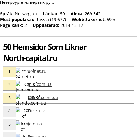
Петербурге из первых ру...
Språk:
Norwegian
Länkar:
59
Alexa:
269 342
Mest populära i:
Russia (19 677)
Webb Säkerhet:
59%
Page Rank:
2
Uppdaterad:
2014-12-17
50 Hemsidor Som Liknar
North-capital.ru
24.net.ru
1
Join.com.ua
2
Slando.com.ua
3
Doska.lv
4
Join.ua
5
Doska.ru