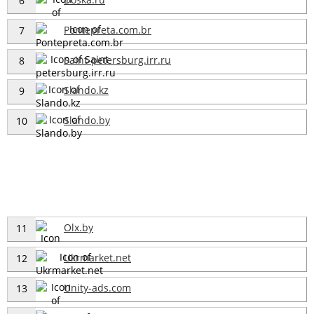
6
Pontepreta.com.br
7
Saint-petersburg.irr.ru
8
Slando.kz
9
Slando.by
10
Olx.by
11
Ukrmarket.net
12
Unity-ads.com
13