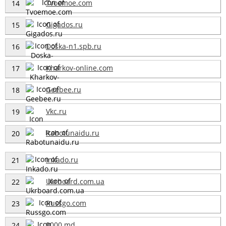
Tvoemoe.com
14
Gigados.ru
15
Doska-n1.spb.ru
16
Kharkov-online.com
17
Geebee.ru
18
Vkc.ru
19
Rabotunaidu.ru
20
Inkado.ru
21
Ukrboard.com.ua
22
Russgo.com
23
9000.md
24