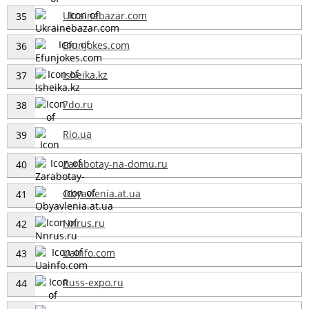
Ukrainebazar.com
35
Efunjokes.com
36
Isheika.kz
37
7do.ru
38
Rio.ua
39
Zarabotay-na-domu.ru
40
Obyavlenia.at.ua
41
Nnrus.ru
42
Uainfo.com
43
Russ-expo.ru
44