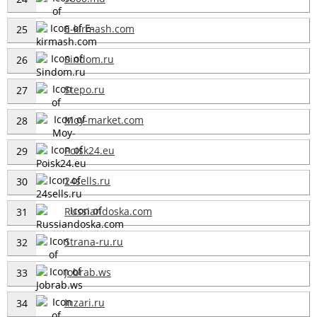
E-kirmash.com
25
Sindom.ru
26
Stepo.ru
27
Moy-market.com
28
Poisk24.eu
29
24sells.ru
30
Russiandoska.com
31
Strana-ru.ru
32
Jobrab.ws
33
Inzari.ru
34