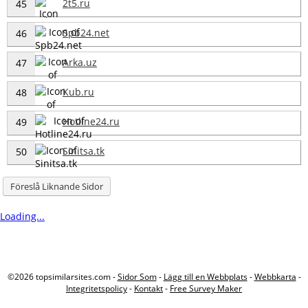
2t5.ru
45
Spb24.net
46
Arka.uz
47
Kub.ru
48
Hotline24.ru
49
Sinitsa.tk
50
Föreslå Liknande Sidor
Loading...
©2026 topsimilarsites.com -
Sidor Som
-
Lägg till en Webbplats
-
Webbkarta
-
Integritetspolicy
-
Kontakt
-
Free Survey Maker