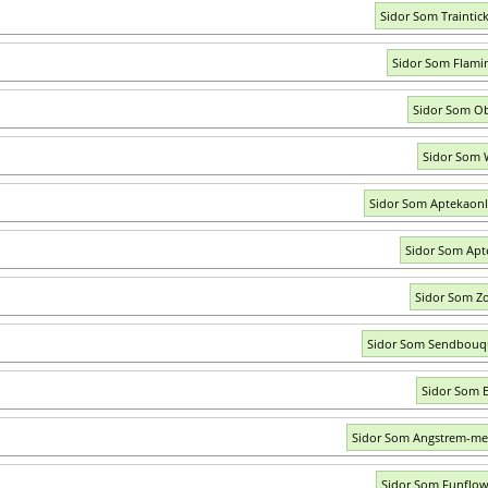
Sidor Som Traintick
Sidor Som Flami
Sidor Som O
Sidor Som 
Sidor Som Aptekaonl
Sidor Som Apt
Sidor Som Z
Sidor Som Sendbouq
Sidor Som 
Sidor Som Angstrem-me
Sidor Som Funflow