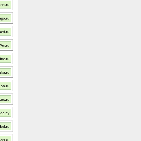
ets.ru
ngo.ru
bed.ru
Wer.ru
ine.ru
eka.ru
oon.ru
uet.ru
Eda.by
bel.ru
ers.ru