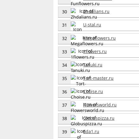
Zhdalians.ru
30
U-stal.ru
31
Megaflowers.ru
32
1flowers.ru
33
Tanuki.ru
34
Tort-master.ru
35
Choise.ru
36
Flowersworld.ru
37
Globuspizza.ru
38
Eda1.ru
39