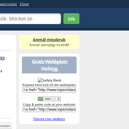
earn more
Close
Sök
Anmäl missbruk
Anmäl olämpligt innehåll
аз
Gratis Webbplats
Verktyg.
их
Kopiera html-kod till din webbplats:
Copy & paste code at your website:
Hämta mer widgets
Russian