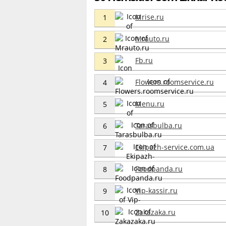
Mrise.ru
1
Mrauto.ru
2
Fb.ru
3
Flowers.roomservice.ru
4
Menu.ru
5
Tarasbulba.ru
6
Ekipazh-service.com.ua
7
Foodpanda.ru
8
Vip-kassir.ru
9
Zakazaka.ru
10