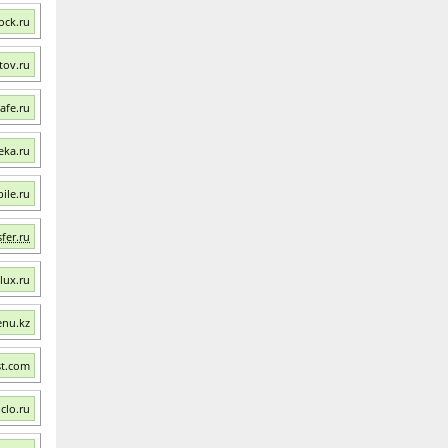
ock.ru
tov.ru
afe.ru
eka.ru
ile.ru
fer.ru
lux.ru
enu.kz
st.com
clo.ru