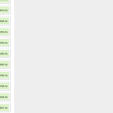
ans.ru
tal.ru
ers.ru
ers.ru
uki.ru
ter.ru
ise.ru
rld.ru
zza.ru
da1.ru