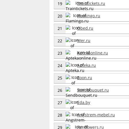
Traintickets.ru
19
Flamingo.ru
20
Obed.ru
21
Wer.ru
22
Aptekaonline.ru
23
Apteka.ru
24
Zoon.ru
25
Sendbouquet.ru
26
Eda.by
27
Angstrem-mebel.ru
28
Funflowers.ru
29