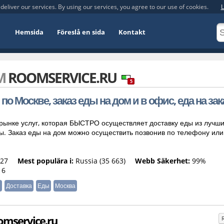
deliver our services. By using our services, you agree to our use of cookies.
L
Hemsida
Föreslå en sida
Kontakt
OM
ROOMSERVICE.RU
5
по Москве, заказ еды на дом и в офис, еда на зак
 рынке услуг, которая БЫСТРО осуществляет доставку еды из лучш
ы. Заказ еды на дом можно осуществить позвонив по телефону или
27
Mest populära i:
Russia (35 663)
Webb Säkerhet:
99%
16
ы
Доставка
Еды
Москва
omservice.ru