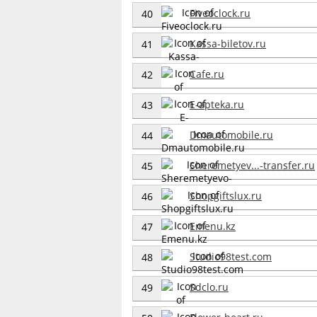
Fiveoclock.ru
40
Kassa-biletov.ru
41
Cafe.ru
42
E-apteka.ru
43
Dmautomobile.ru
44
Sheremetyev...-transfer.ru
45
Shopgiftslux.ru
46
Emenu.kz
47
Studio98test.com
48
Sdclo.ru
49