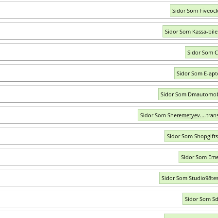
Sidor Som Fiveocl
Sidor Som Kassa-bile
Sidor Som C
Sidor Som E-apt
Sidor Som Dmautomob
Sidor Som
Sheremetyev...-trans
Sidor Som Shopgifts
Sidor Som Em
Sidor Som Studio98te
Sidor Som Sd