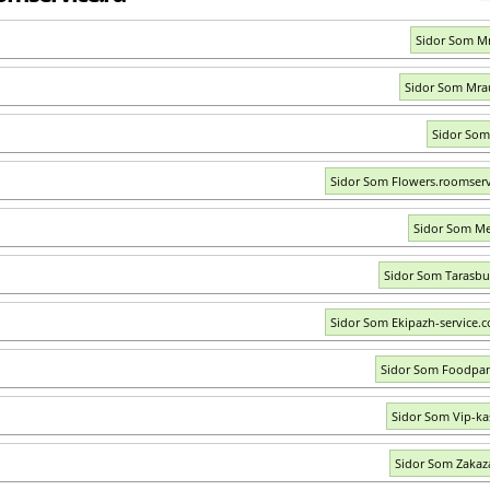
Sidor Som Mr
Sidor Som Mra
Sidor Som
Sidor Som Flowers.roomserv
Sidor Som M
Sidor Som Tarasbu
Sidor Som Ekipazh-service.
Sidor Som Foodpa
Sidor Som Vip-kas
Sidor Som Zakaz