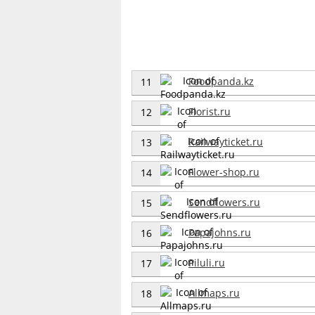
Foodpanda.kz
11
Florist.ru
12
Railwayticket.ru
13
Flower-shop.ru
14
Sendflowers.ru
15
Papajohns.ru
16
Piluli.ru
17
Allmaps.ru
18