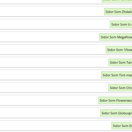
Sidor Som Zhdali
Sidor Som U-s
Sidor Som Megaflow
Sidor Som 1flow
Sidor Som Tan
Sidor Som Tort-mas
Sidor Som Cho
Sidor Som Flowerswo
Sidor Som Globuspi
Sidor Som E