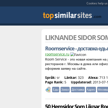
Cookies help us 
LIKNANDE SIDOR S
Roomservice - доставка еды 
roomservice.ru
Room Service - это новая компания на
ресторанов г. Москвы в дома или офис
оформив заявку на сайте.
Språk:
sr
Länkar:
323
Alexa:
713 1
Page Rank:
5
Uppdaterad:
2013-07-
Еды
Заказ
Доставка
Адрес
Москв
50 Hemsidor Som Liknar Ro