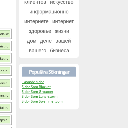
клиентов
искусство
информационно
интернете
интернет
здоровье
жизни
nda.kz
дом
деле
вашей
ist.ru
вашего
бизнеса
ket.ru
Populära Sökningar
hop.ru
liknande sidor
ers.ru
Sidor Som Blocket
Sidor Som Groupon
hns.ru
Sidor Som Lunarstorm
Sidor Som Swefilmer.com
uli.ru
aps.ru