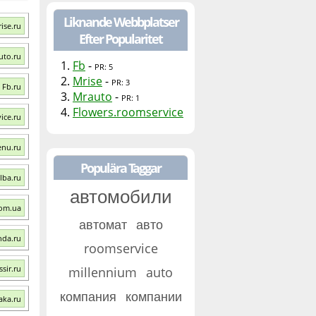
Liknande Webbplatser
ise.ru
Efter Popularitet
uto.ru
1.
Fb
-
PR: 5
2.
Mrise
-
PR: 3
 Fb.ru
3.
Mrauto
-
PR: 1
4.
Flowers.roomservice
ice.ru
enu.ru
Populära Taggar
lba.ru
автомобили
com.ua
автомат
авто
nda.ru
roomservice
sir.ru
millennium
auto
компания
компании
aka.ru