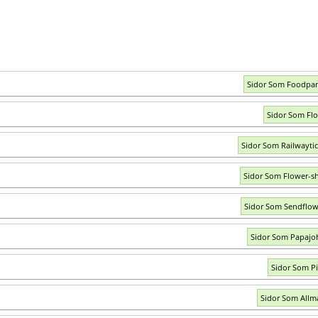
Sidor Som Foodpa
Sidor Som Flor
Sidor Som Railwaytic
Sidor Som Flower-s
Sidor Som Sendflow
Sidor Som Papajo
Sidor Som Pil
Sidor Som Allm