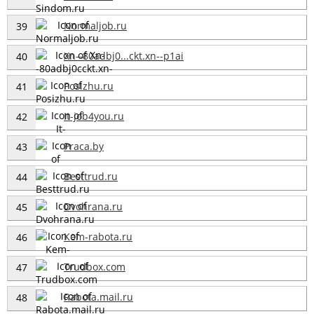
Normaljob.ru
39
Xn--80adbj0...ckt.xn--p1ai
40
Posizhu.ru
41
It-job4you.ru
42
Praca.by
43
Besttrud.ru
44
Dvohrana.ru
45
Kem-rabota.ru
46
Trudbox.com
47
Rabota.mail.ru
48