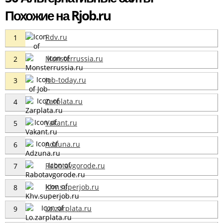
Похожие на Rjob.ru
Rdv.ru
1
Monsterrussia.ru
2
Job-today.ru
3
Zarplata.ru
4
Vakant.ru
5
Adzuna.ru
6
Rabotavgorode.ru
7
Khv.superjob.ru
8
Lo.zarplata.ru
9