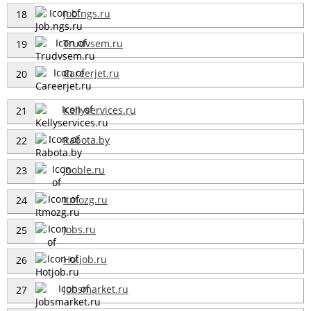
Job.ngs.ru
18
Trudvsem.ru
19
Careerjet.ru
20
Kellyservices.ru
21
Rabota.by
22
Jooble.ru
23
Itmozg.ru
24
Jobs.ru
25
Hotjob.ru
26
Jobsmarket.ru
27