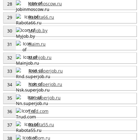
Jobinmoscow.ru
28
Rabota66.ru
29
Myjob.by
30
Naim.ru
31
Mainjob.ru
32
Rnd.superjob.ru
33
Nsk.superjob.ru
34
Nn.superjob.ru
35
Trud.com
36
Rabota55.ru
37
Sindom.ru
38