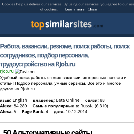
Cookies help us deliver our services. By using our services, you agree to our us
of cookies.
Learn more
Close
Работа, вакансии, резюме, поиск работы, поиск
сотрудников, подбор персонала,
трудоустройство на RJob.ru
rjob.ru
Удобный поиск работы, свежие вакансии, интересные новости и
статьи! Подбор персонала, умные сервисы. Все это и многое
другое на RJob.ru
язык:
English
владелец:
Beta Online
связи:
88
Alexa:
84 289
Самые популярные в:
Russia (6 310)
Alexa:
5
Page Rank:
4
дата:
10.12.2014
50 Альтернативные сайты