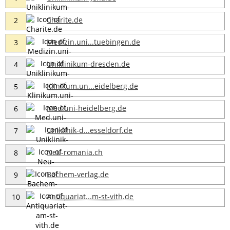
Charite.de
2
Medizin.uni...tuebingen.de
3
Uniklinikum-dresden.de
4
Klinikum.un...eidelberg.de
5
Med.uni-heidelberg.de
6
Uniklinik-d...esseldorf.de
7
Neu-romania.ch
8
Bachem-verlag.de
9
Antiquariat...m-st-vith.de
10