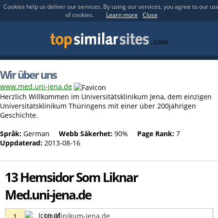
Cookies help us deliver our services. By using our services, you agree to our us
of cookies.
Learn more
Close
Wir über uns
www.med.uni-jena.de
Herzlich Willkommen im Universitätsklinikum Jena, dem einzigen
Universitätsklinikum Thüringens mit einer über 200jährigen
Geschichte.
Språk:
German
Webb Säkerhet:
90%
Page Rank:
7
Uppdaterad:
2013-08-16
13 Hemsidor Som Liknar
Med.uni-jena.de
Uniklinikum-jena.de
1