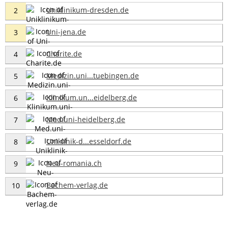
Uniklinikum-dresden.de
2
Uni-jena.de
3
Charite.de
4
Medizin.uni...tuebingen.de
5
Klinikum.un...eidelberg.de
6
Med.uni-heidelberg.de
7
Uniklinik-d...esseldorf.de
8
Neu-romania.ch
9
Bachem-verlag.de
10