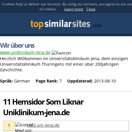
Cookies help us deliver our services. By using our services, you agree to our us
of cookies.
Learn more
Close
Wir über uns
www.uniklinikum-jena.de
Herzlich Willkommen im Universitätsklinikum Jena, dem einzigen
Universitätsklinikum Thüringens mit einer über 200jährigen
Geschichte.
Språk:
German
Page Rank:
7
Uppdaterad:
2013-08-10
11 Hemsidor Som Liknar
Uniklinikum-jena.de
Med.uni-jena.de
1