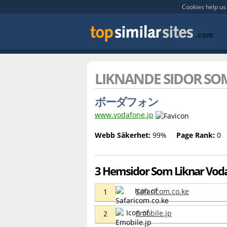
Cookies help us 
LIKNANDE SIDOR S
ボーダフォン
www.vodafone.jp
Webb Säkerhet:
99%
Page Rank:
0
3 Hemsidor Som Liknar Voda
Safaricom.co.ke
1
Emobile.jp
2