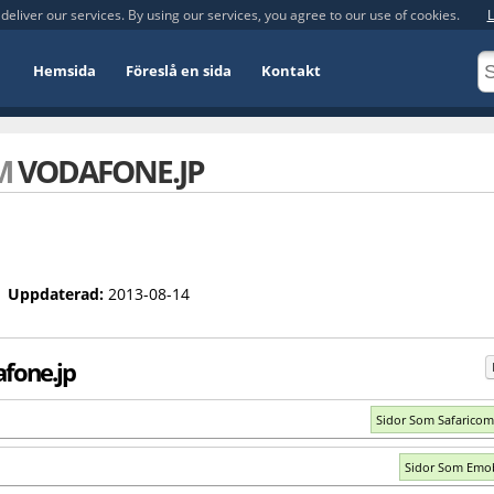
deliver our services. By using our services, you agree to our use of cookies.
L
Hemsida
Föreslå en sida
Kontakt
OM
VODAFONE.JP
Uppdaterad:
2013-08-14
fone.jp
Sidor Som Safaricom
Sidor Som Emob