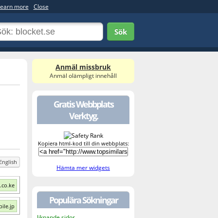
earn more
Close
Sök
Anmäl missbruk
Anmäl olämpligt innehåll
Gratis Webbplats
Verktyg.
Kopiera html-kod till din webbplats:
English
Hämta mer widgets
.co.ke
Populära Sökningar
ile.jp
liknande sidor