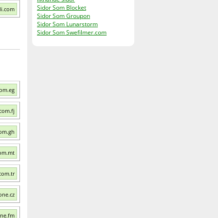
Sidor Som Blocket
di.com
Sidor Som Groupon
Sidor Som Lunarstorm
Sidor Som Swefilmer.com
com.eg
com.fj
com.gh
com.mt
com.tr
one.cz
one.fm