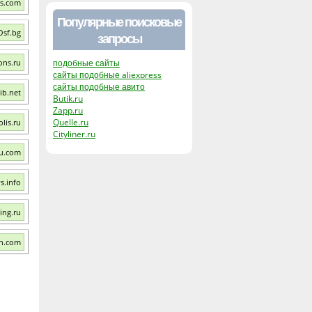
s.com
Популярные поисковые
Osf.bg
запросы
ons.ru
подобные сайты
сайты подобные aliexpress
сайты подобные авито
ib.net
Butik.ru
Zapp.ru
Quelle.ru
lis.ru
Cityliner.ru
u.com
s.info
ing.ru
ch.com