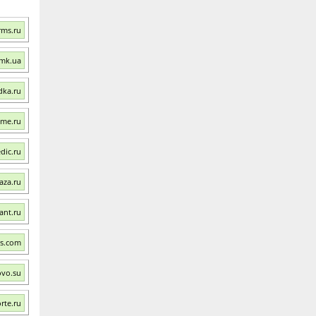
rms.ru
.mk.ua
dka.ru
ome.ru
dic.ru
aza.ru
ant.ru
os.com
vo.su
rte.ru