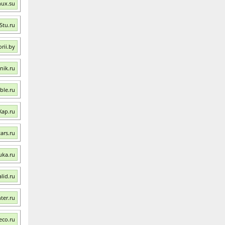
nux.su
Stu.ru
rii.by
nik.ru
ble.ru
Xap.ru
ars.ru
uka.ru
lid.ru
ter.ru
eco.ru