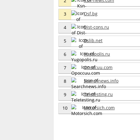
Ksn-news.com
2
Osf.bg
3
Dist-cons.ru
4
Dslib.net
5
Yugopolis.ru
6
Opoccuu.com
7
Searchnews.info
8
Teletesting.ru
9
Motorsich.com
10