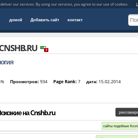
deliver our services. By using our services, you agree to our use of cookies.
L
домой
Добавить сайт
контакт
CNSHB.RU
7
логия
4%
Просмотров:
934
Page Rank:
7
дата:
15.02.2014
охожие на Cnshb.ru
рекламир
сайты подобные Ros