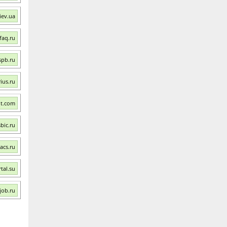
iev.ua
faq.ru
spb.ru
ius.ru
it.com
bic.ru
acs.ru
tal.su
job.ru