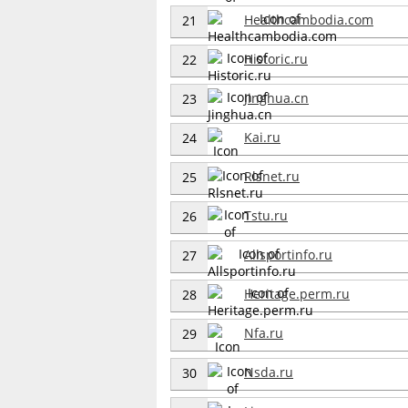
Healthcambodia.com
21
Historic.ru
22
Jinghua.cn
23
Kai.ru
24
Rlsnet.ru
25
Tstu.ru
26
Allsportinfo.ru
27
Heritage.perm.ru
28
Nfa.ru
29
Nsda.ru
30