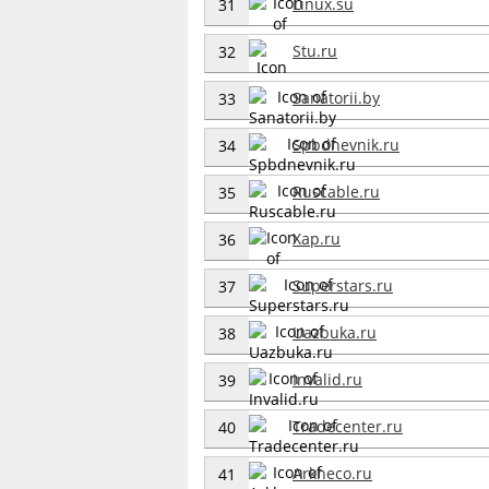
Linux.su
31
Stu.ru
32
Sanatorii.by
33
Spbdnevnik.ru
34
Ruscable.ru
35
Xap.ru
36
Superstars.ru
37
Uazbuka.ru
38
Invalid.ru
39
Tradecenter.ru
40
Arkheco.ru
41