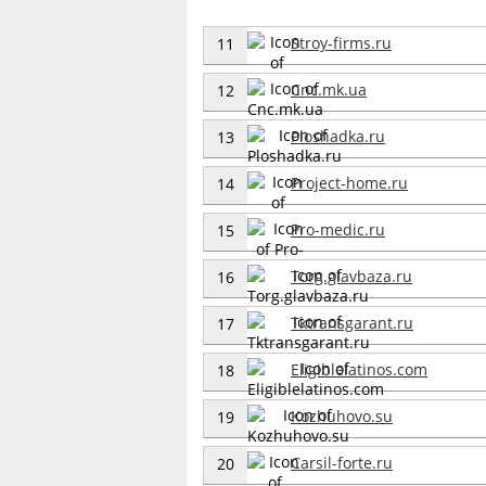
Stroy-firms.ru
11
Cnc.mk.ua
12
Ploshadka.ru
13
Project-home.ru
14
Pro-medic.ru
15
Torg.glavbaza.ru
16
Tktransgarant.ru
17
Eligiblelatinos.com
18
Kozhuhovo.su
19
Carsil-forte.ru
20