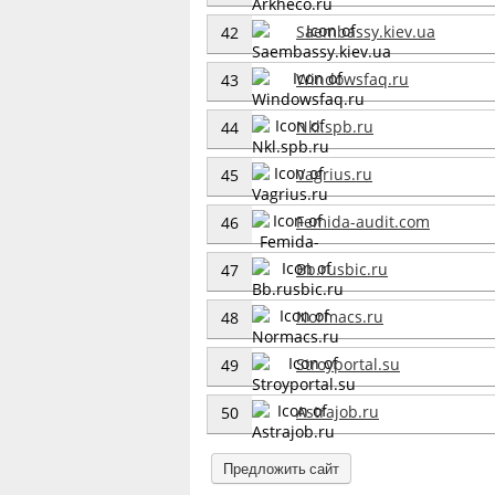
Saembassy.kiev.ua
42
Windowsfaq.ru
43
Nkl.spb.ru
44
Vagrius.ru
45
Femida-audit.com
46
Bb.rusbic.ru
47
Normacs.ru
48
Stroyportal.su
49
Astrajob.ru
50
Предложить сайт