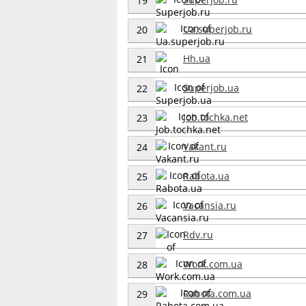
19
Ua.superjob.ru
20
Hh.ua
21
Superjob.ua
22
Job.tochka.net
23
Vakant.ru
24
Rabota.ua
25
Vacansia.ru
26
Rdv.ru
27
Work.com.ua
28
Rabota.com.ua
29