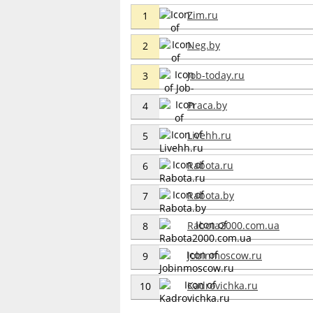
Zim.ru
1
Neg.by
2
Job-today.ru
3
Praca.by
4
Livehh.ru
5
Rabota.ru
6
Rabota.by
7
Rabota2000.com.ua
8
Jobinmoscow.ru
9
Kadrovichka.ru
10