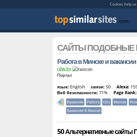
Cookies help us 
САЙТЫ ПОДОБНЫЕ
Работа в Минске и вакансии 
rdw.by
Портал
язык:
English
связи:
50
Alexa:
159
Веб безопасности:
71%
Page Rank:
Вакансии
Работа
Ооо
Минске
Рез
Вакансии В Минске
50 Альтернативные сайты П