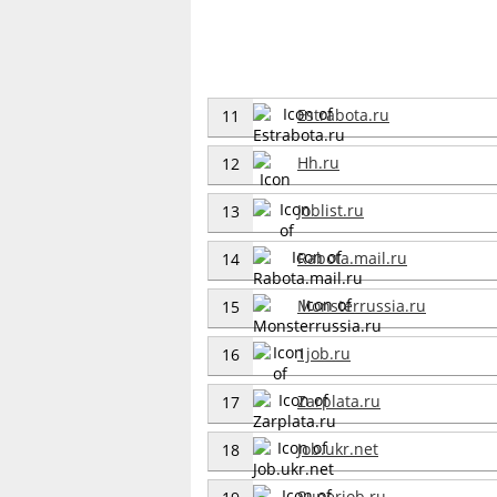
Estrabota.ru
11
Hh.ru
12
Joblist.ru
13
Rabota.mail.ru
14
Monsterrussia.ru
15
1job.ru
16
Zarplata.ru
17
Job.ukr.net
18
Superjob.ru