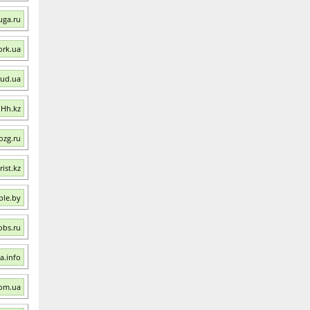
uga.ru
ork.ua
rud.ua
 Hh.kz
ozg.ru
ist.kz
ble.by
obs.ru
a.info
com.ua