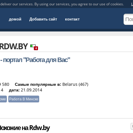
deliver our services. By using our services, you agree to our use of cookies.
L
домой
Добавить сайт
контакт
RDW.BY
4
- портал "Работа для Вас"
 580
Самые популярные в:
Belarus (467)
4
дата:
21.09.2014
юме
Работа В Минске
охожие на Rdw.by