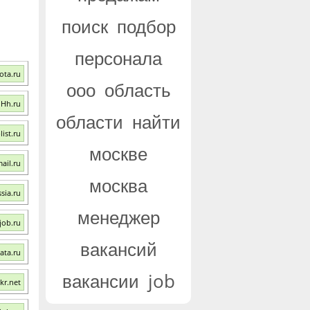
поиск
подбор
персонала
ota.ru
ооо
область
 Hh.ru
области
найти
ist.ru
москве
ail.ru
москва
sia.ru
менеджер
job.ru
вакансий
ata.ru
вакансии
job
kr.net