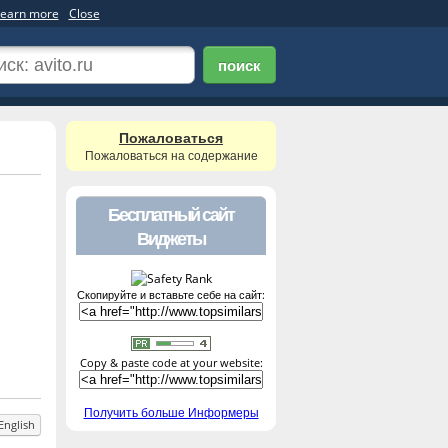
earn more
Close
поиск
Пожаловаться
Пожаловаться на содержание
Бесплатный сайт
Виджеты
Скопируйте и вставьте себе на сайт:
Copy & paste code at your website:
Получить больше Информеры
English