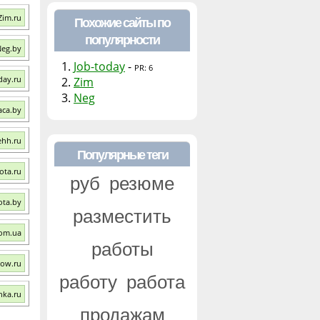
Zim.ru
Похожие сайты по
популярности
Neg.by
1.
Job-today
-
PR: 6
day.ru
2.
Zim
3.
Neg
aca.by
ehh.ru
Популярные теги
ota.ru
руб
резюме
ota.by
разместить
com.ua
работы
cow.ru
работу
работа
hka.ru
продажам