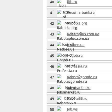
Rjb.ru
40
Resume-bank.ru
41
Rabotka.org
42
Rabotaplus.com.ua
43
Netbee.ua
44
Hotjob.ru
45
Professia.ru
46
Rabotavgorode.ru
47
Jobsmarket.ru
48
Rabota66.ru
49
Job.ws
50