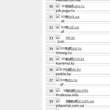
Job.yuga.ru
30
Work.ua
31
Trud.ua
32
Hh.kz
33
Itmozg.ru
34
Karierist.kz
35
Jooble.by
36
Jobs.ru
37
Professia.info
38
Jobportal.com.ua
39