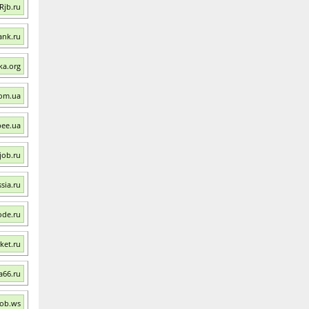
Rjb.ru
ank.ru
ka.org
com.ua
bee.ua
job.ru
sia.ru
ode.ru
ket.ru
a66.ru
Job.ws