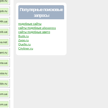
job.ru
Популярные поисковые
job.ru
запросы
 Hh.ua
подобные сайты
сайты подобные aliexpress
job.ua
сайты подобные авито
Butik.ru
Zapp.ru
ka.net
Quelle.ru
Cityliner.ru
ant.ru
ota.ua
sia.ru
Rdv.ru
com.ua
com.ua