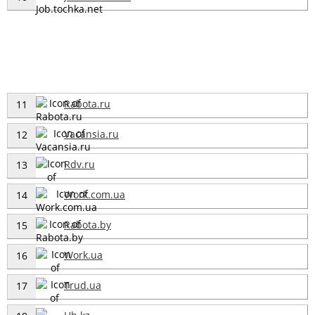
Rabota.ru
11
Vacansia.ru
12
Rdv.ru
13
Work.com.ua
14
Rabota.by
15
Work.ua
16
Trud.ua
17