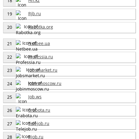
Hh.kz
18
Rjb.ru
19
Rabotka.org
20
Netbee.ua
21
Professia.ru
22
Jobsmarket.ru
23
Jobinmoscow.ru
24
Job.ws
25
Erabota.ru
26
Telejob.ru
27
Rjob.ru
28