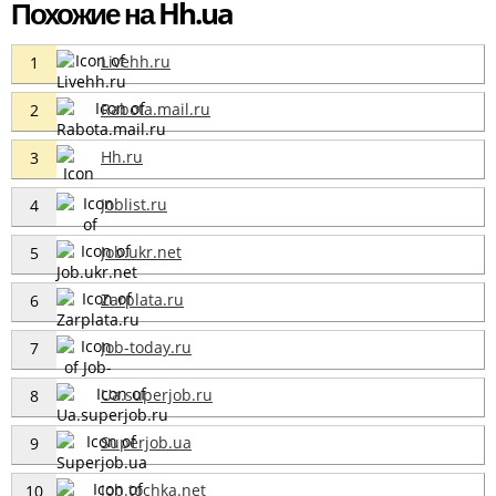
Похожие на Hh.ua
Livehh.ru
1
Rabota.mail.ru
2
Hh.ru
3
Joblist.ru
4
Job.ukr.net
5
Zarplata.ru
6
Job-today.ru
7
Ua.superjob.ru
8
Superjob.ua
9
Job.tochka.net
10