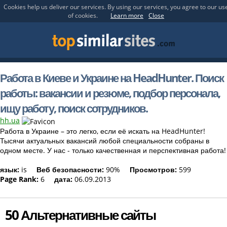
Cookies help us deliver our services. By using our services, you agree to our us
of cookies.
Learn more
Close
Работа в Киеве и Украине на HeadHunter. Поиск
работы: вакансии и резюме, подбор персонала,
ищу работу, поиск сотрудников.
hh.ua
Работа в Украине – это легко, если её искать на HeadHunter!
Тысячи актуальных вакансий любой специальности собраны в
одном месте. У нас - только качественная и перспективная работа!
язык:
is
Веб безопасности:
90%
Просмотров:
599
Page Rank:
6
дата:
06.09.2013
50 Альтернативные сайты