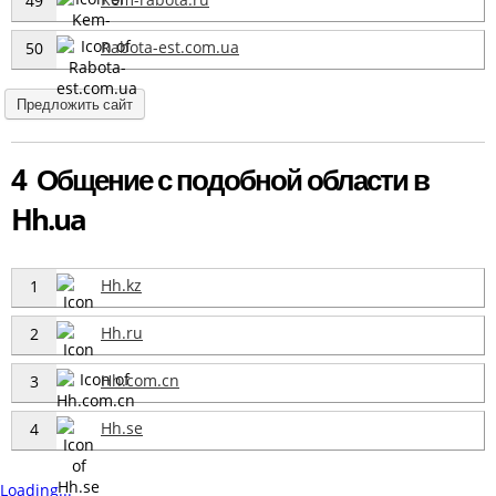
49
Rabota-est.com.ua
50
Предложить сайт
4 Общение с подобной области в
Hh.ua
Hh.kz
1
Hh.ru
2
Hh.com.cn
3
Hh.se
4
Loading...