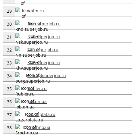
Naim.ru
29
Rnd.superjob.ru
30
Nsk.superjob.ru
31
Nn.superjob.ru
32
Khv.superjob.ru
33
E-burg.superjob.ru
34
Rubler.ru
35
Job.dn.ua
36
Lo.zarplata.ru
37
Srochno.ua
38