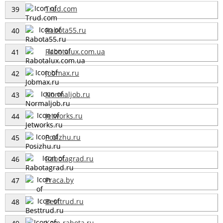
Trud.com
39
Rabota55.ru
40
Rabotalux.com.ua
41
Jobmax.ru
42
Normaljob.ru
43
Jetworks.ru
44
Posizhu.ru
45
Rabotagrad.ru
46
Praca.by
47
Besttrud.ru
48
Kem-rabota.ru