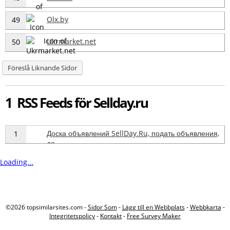
Olx.by
49
Ukrmarket.net
50
Föreslå Liknande Sidor
1 RSS Feeds för Sellday.ru
Доска объявлений SellDay.Ru, подать объявления,
1
до
Loading...
©2026 topsimilarsites.com -
Sidor Som
-
Lägg till en Webbplats
-
Webbkarta
-
Integritetspolicy
-
Kontakt
-
Free Survey Maker