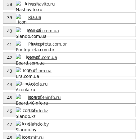
Nashavito.ru
38
Ria.ua
39
Slando.com.ua
40
Pontepreta.com.br
41
Board.com.ua
42
Era.com.ua
43
Acoola.ru
44
Board.46info.ru
45
Slando.kz
46
Slando.by
47
Cmlt.ru
48