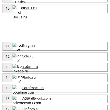
Dorus.ru
10
Torg.ua
11
Gde.ru
12
Inkado.ru
13
Flado.ru
14
Localmart.ua
15
Adtvnetwork.com
16
Sindom.ru
17