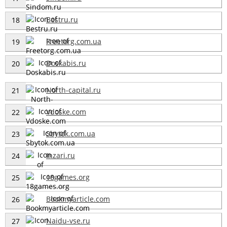
Bestru.ru
18
Freetorg.com.ua
19
Doskabis.ru
20
North-capital.ru
21
Vdoske.com
22
Sbytok.com.ua
23
Inzari.ru
24
18games.org
25
Bookmyarticle.com
26
Naidu-vse.ru
27