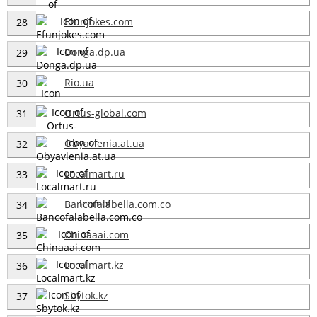
Efunjokes.com
28
Donga.dp.ua
29
Rio.ua
30
Ortus-global.com
31
Obyavlenia.at.ua
32
Localmart.ru
33
Bancofalabella.com.co
34
Chinaaai.com
35
Localmart.kz
36
Sbytok.kz
37