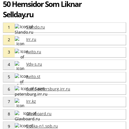
50 Hemsidor Som Liknar
Sellday.ru
Slando.ru
1
Irr.ru
2
Avito.ru
3
Vdv-s.ru
4
Avito.st
5
Saint-petersburg.irr.ru
6
Irr.kz
7
Glavboard.ru
8
Doska-n1.spb.ru
9