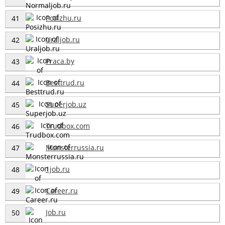
Posizhu.ru
41
Uraljob.ru
42
Praca.by
43
Besttrud.ru
44
Superjob.uz
45
Trudbox.com
46
Monsterrussia.ru
47
1job.ru
48
Career.ru
49
Job.ru
50