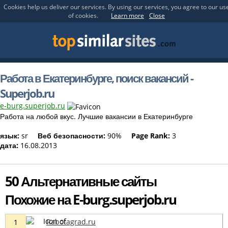
Cookies help us deliver our services. By using our services, you agree to our us
of cookies.
Learn more
Close
Работа в Екатеринбурге, поиск вакансий -
Superjob.ru
e-burg.superjob.ru
Работа на любой вкус. Лучшие вакансии в Екатеринбурге
язык:
sr
Веб безопасности:
90%
Page Rank:
3
дата:
16.08.2013
50 Альтернативные сайты
Похожие на E-burg.superjob.ru
Rabotagrad.ru
1