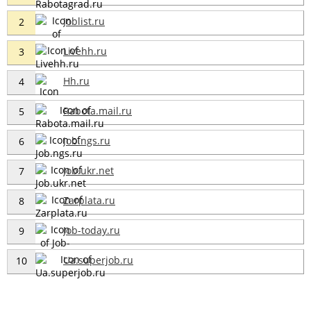
Joblist.ru
2
Livehh.ru
3
Hh.ru
4
Rabota.mail.ru
5
Job.ngs.ru
6
Job.ukr.net
7
Zarplata.ru
8
Job-today.ru
9
Ua.superjob.ru
10