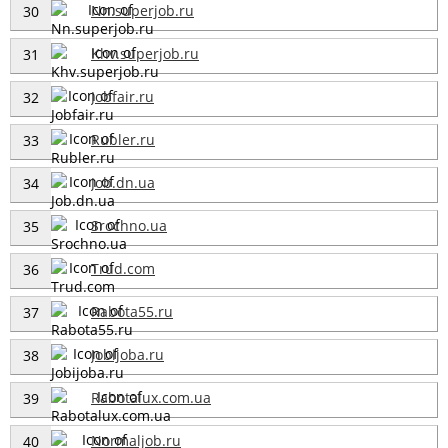
Nn.superjob.ru
30
Khv.superjob.ru
31
Jobfair.ru
32
Rubler.ru
33
Job.dn.ua
34
Srochno.ua
35
Trud.com
36
Rabota55.ru
37
Jobijoba.ru
38
Rabotalux.com.ua
39
Normaljob.ru
40