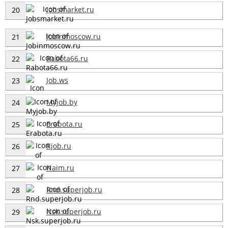
Jobsmarket.ru
20
Jobinmoscow.ru
21
Rabota66.ru
22
Job.ws
23
Myjob.by
24
Erabota.ru
25
Rjob.ru
26
Naim.ru
27
Rnd.superjob.ru
28
Nsk.superjob.ru
29