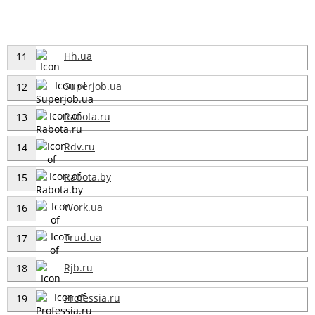
Hh.ua
11
Superjob.ua
12
Rabota.ru
13
Rdv.ru
14
Rabota.by
15
Work.ua
16
Trud.ua
17
Rjb.ru
18
Professia.ru
19