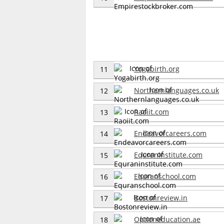
Yogabirth.org
11
Northernlanguages.co.uk
12
Raoiit.com
13
Endeavorcareers.com
14
Equraninstitute.com
15
Equranschool.com
16
Bostonreview.in
17
Optioneducation.ae
18