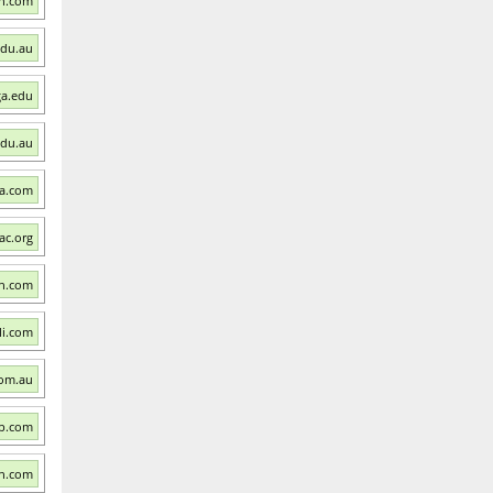
sh.com
edu.au
ga.edu
edu.au
a.com
ac.org
sh.com
li.com
com.au
ep.com
th.com