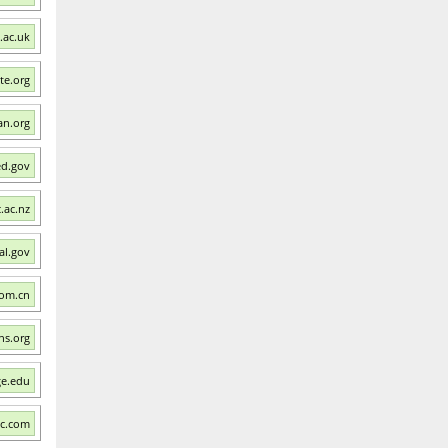
.ac.uk
te.org
an.org
ed.gov
.ac.nz
al.gov
com.cn
hs.org
ge.edu
nc.com