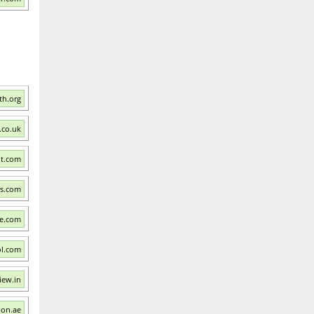
th.org
.co.uk
it.com
rs.com
te.com
ol.com
iew.in
ion.ae