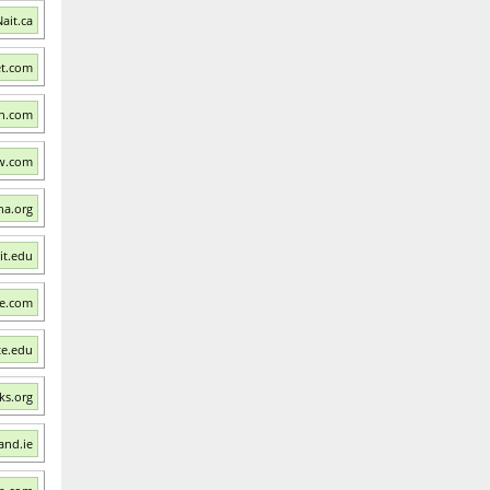
ait.ca
et.com
on.com
w.com
na.org
it.edu
te.com
te.edu
ks.org
and.ie