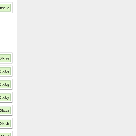
rse.ie
Olx.ae
Olx.be
Olx.bg
Olx.by
Olx.ca
Olx.ch