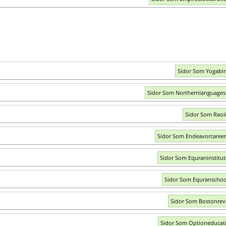
Sidor Som Yogabir
Sidor Som Northernlanguages
Sidor Som Raoi
Sidor Som Endeavorcaree
Sidor Som Equraninstitu
Sidor Som Equranscho
Sidor Som Bostonrev
Sidor Som Optioneducat