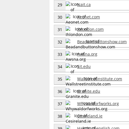
Nait.ca
29
Aeonet.com
30
Ihlondon.com
31
Beadandbuttonshow.com
32
Awsna.org
33
Sit.edu
34
Wallstreetinstitute.com
35
Granite.edu
36
Whywaldorfworks.org
37
Cesireland.ie
38
Hawthornenglish.com
39