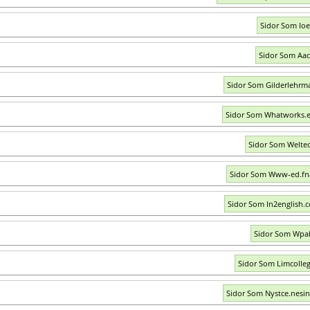
Sidor Som Ioe
Sidor Som Aac
Sidor Som Gilderlehrm
Sidor Som Whatworks.
Sidor Som Weltec
Sidor Som Www-ed.fn
Sidor Som In2english.
Sidor Som Wpa
Sidor Som Limcolle
Sidor Som Nystce.nesi