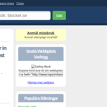
earn more
Close
Sök
Anmäl missbruk
Anmäl olämpligt innehåll
r in
Gratis Webbplats
est
Verktyg.
Kopiera html-kod till din webbplats:
 -
Hämta mer widgets
Populära Sökningar
liknande sidor