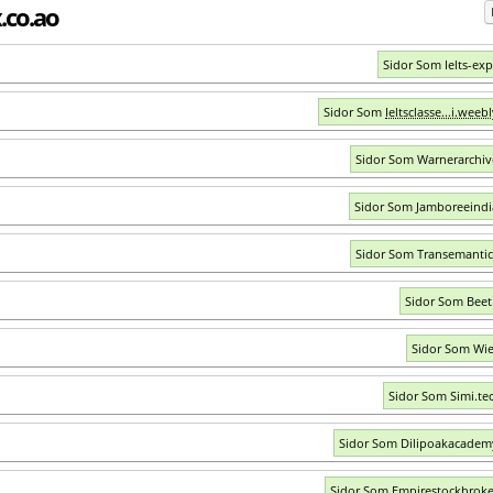
.co.ao
Sidor Som Ielts-exp
Sidor Som
Ieltsclasse...i.wee
Sidor Som Warnerarchi
Sidor Som Jamboreeind
Sidor Som Transemanti
Sidor Som Beet
Sidor Som Wie
Sidor Som Simi.tec
Sidor Som Dilipoakacade
Sidor Som Empirestockbrok