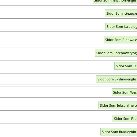
Sidor Som Hawthornengli
Sidor Som Icte.uq.
Sidor Som It.coe.u
Sidor Som Pibt.wa.
Sidor Som Corepoweryog
Sidor Som Te
Sidor Som Skyline-engli
Sidor Som Wes
Sidor Som Ieltsonline.
Sidor Som Pr
Sidor Som Bradleybir