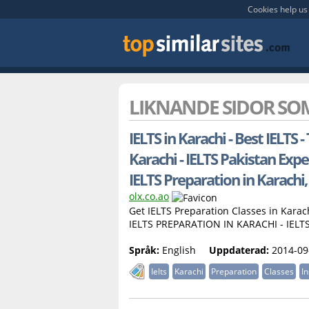
Cookies help us 
LIKNANDE SIDOR S
IELTS in Karachi - Best IELTS 
Karachi - IELTS Pakistan Expe
IELTS Preparation in Karachi, 
olx.co.ao
Get IELTS Preparation Classes in Karac
IELTS PREPARATION IN KARACHI - IELT
Språk:
English
Uppdaterad:
2014-09
Ielts
Karachi
Preparation
Classes
In