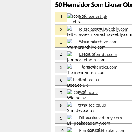
50 Hemsidor Som Liknar Olx
Ielts-expert.pk
1
Ieltsclasse...i.weebly.com
2
Warnerarchive.com
3
Jamboreeindia.com
4
Transemantics.com
5
Beet.co.uk
6
Wie.ac.nz
7
Simi.tec.ca.us
8
Dilipoakacademy.com
9
Empirestockbroker.com
10