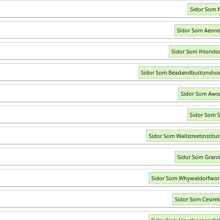
Sidor Som N
Sidor Som Aeon
Sidor Som Ihlond
Sidor Som Beadandbuttonsho
Sidor Som Aws
Sidor Som S
Sidor Som Wallstreetinstitu
Sidor Som Grani
Sidor Som Whywaldorfwor
Sidor Som Cesirel