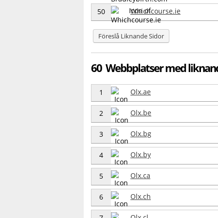
Whichcourse.ie
50
Föreslå Liknande Sidor
60 Webbplatser med liknan
Olx.ae
1
Olx.be
2
Olx.bg
3
Olx.by
4
Olx.ca
5
Olx.ch
6
Olx.cl
7