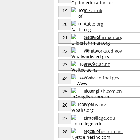
Ioe.ac.uk
19
Aacte.org
20
Gilderlehrman.org
21
Whatworks.ed.gov
22
Weltec.ac.nz
23
Www-ed.fnal.gov
24
In2english.com.cn
25
Wpahs.org
26
Limcollege.edu
27
Nystce.nesinc.com
28