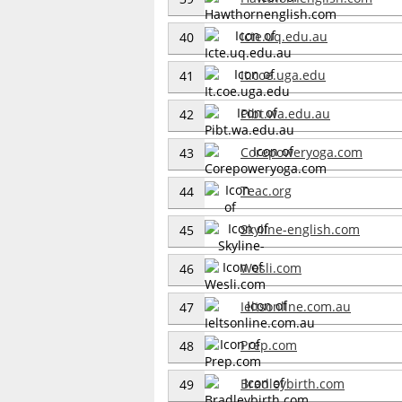
Icte.uq.edu.au
40
It.coe.uga.edu
41
Pibt.wa.edu.au
42
Corepoweryoga.com
43
Teac.org
44
Skyline-english.com
45
Wesli.com
46
Ieltsonline.com.au
47
Prep.com
48
Bradleybirth.com
49