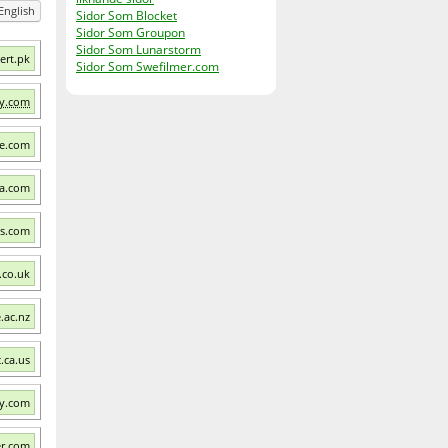
English
Sidor Som Blocket
Sidor Som Groupon
Sidor Som Lunarstorm
ert.pk
Sidor Som Swefilmer.com
bly.com
ve.com
ia.com
cs.com
.co.uk
.ac.nz
.ca.us
my.com
er.com