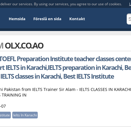
deliver our services. By using our services, you agree to our use of cookies.
L
Hemsida
Föreslå en sida
Kontakt
OM
OLX.CO.AO
- TOEFL Preparation Institute teacher classes cente
rt IELTS in Karachi,IELTS preparation in Karachi, B
IELTS classes in Karachi, Best IELTS Institute
hi Pakistan from IELTS Trainer Sir Alam - IELTS CLASSES IN KARACHI
S TRAINING IN
-07
stitute
Ielts In Karachi