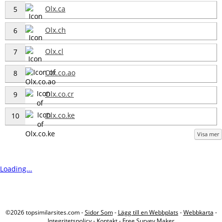
Olx.ca
5
Olx.ch
6
Olx.cl
7
Olx.co.ao
8
Olx.co.cr
9
Olx.co.ke
10
Visa mer
Loading...
©2026 topsimilarsites.com -
Sidor Som
-
Lägg till en Webbplats
-
Webbkarta
-
Integritetspolicy
-
Kontakt
-
Free Survey Maker