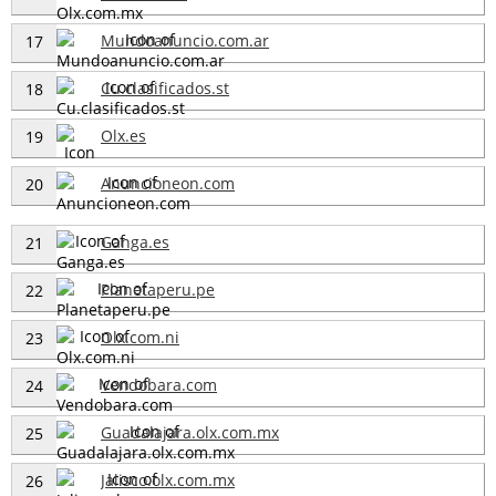
Mundoanuncio.com.ar
17
Cu.clasificados.st
18
Olx.es
19
Anuncioneon.com
20
Ganga.es
21
Planetaperu.pe
22
Olx.com.ni
23
Vendobara.com
24
Guadalajara.olx.com.mx
25
Jalisco.olx.com.mx
26