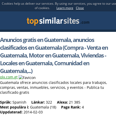
Cookies help us deliver our services. By using our services, you agree to our us
of cookies.
Learn more
Close
Anuncios gratis en Guatemala, anuncios
clasificados en Guatemala (Compra - Venta en
Guatemala, Motor en Guatemala, Viviendas -
Locales en Guatemala, Comunidad en
Guatemala,...)
olx.com.gt
Guatemala ofrece anuncios clasificados locales para trabajos,
compras, ventas, inmuebles, servicios, y eventos - Publica tu
clasificado gratis
Språk:
Spanish
Länkar:
322
Alexa:
21 385
Mest populära i:
Guatemala (18)
Page Rank:
4
Uppdaterad:
2014-02-03