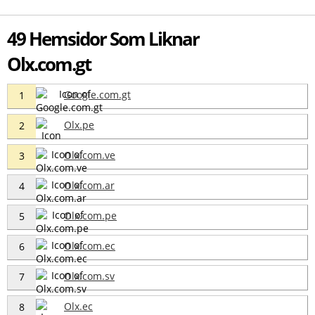
49 Hemsidor Som Liknar
Olx.com.gt
Google.com.gt
1
Olx.pe
2
Olx.com.ve
3
Olx.com.ar
4
Olx.com.pe
5
Olx.com.ec
6
Olx.com.sv
7
Olx.ec
8