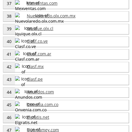
Mexventas.com
37
Nuevolaredo.olx.com.mx
38
Iquique.olx.cl
39
Clasf.co.ve
40
Clasf.com.ar
41
Clasf.mx
42
Clasf.pe
43
Anundos.com
44
Onvenia.com.co
45
Elgratis.net
46
Quemamey.com
47