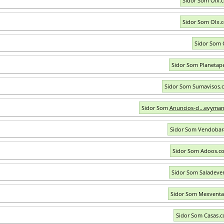
Sidor Som Olx.
Sidor Som Olx.
Sidor Som 
Sidor Som Planetap
Sidor Som Sumavisos.
Sidor Som
Anuncios-cl...evyman
Sidor Som Vendobar
Sidor Som Adoos.c
Sidor Som Saladeven
Sidor Som Mexvent
Sidor Som Casas.