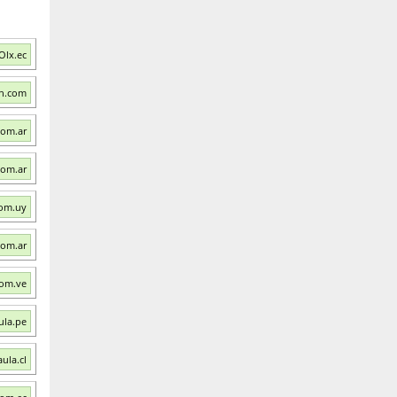
Olx.ec
in.com
com.ar
com.ar
com.uy
com.ar
com.ve
ula.pe
ula.cl