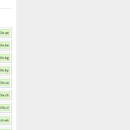
Olx.ae
Olx.be
Olx.bg
Olx.by
Olx.ca
Olx.ch
Olx.cl
.co.ao