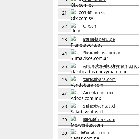
Olx.com.sv
21
Olx.ch
22
Planetaperu.pe
23
Sumavisos.com.ar
24
Anuncios-cl...evymania.net
25
Vendobara.com
26
Adoos.com.mx
27
Saladeventas.cl
28
Mexventas.com
29
Casas.com.pe
30