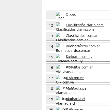
Olx.ec
11
Clasificados.clarin.com
12
Clasificados.com.ar
13
Buenacuerdo.com.ar
14
Todoaca.com.uy
15
Vivavisos.com.ar
16
Olx.com.ve
17
Alamaula.pe
18
Alamaula.cl
19
Olx.com.ec
20