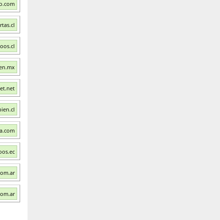
o.com
tas.cl
oos.cl
ien.mx
et.net
ien.cl
ia.com
oos.ec
com.ar
om.ar