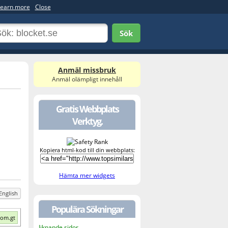
earn more
Close
Sök
Anmäl missbruk
Anmäl olämpligt innehåll
Gratis Webbplats
Verktyg.
Kopiera html-kod till din webbplats:
Hämta mer widgets
English
Populära Sökningar
com.gt
liknande sidor