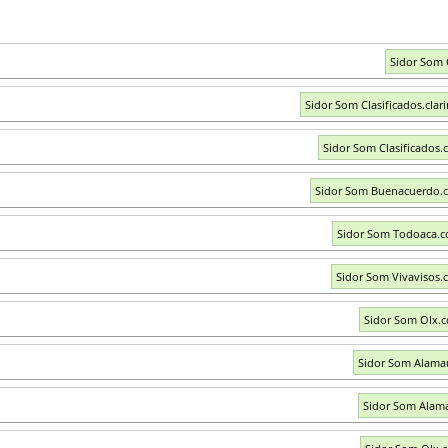
Sidor Som 
Sidor Som Clasificados.clar
Sidor Som Clasificados.
Sidor Som Buenacuerdo.
Sidor Som Todoaca.
Sidor Som Vivavisos.
Sidor Som Olx.
Sidor Som Alama
Sidor Som Alama