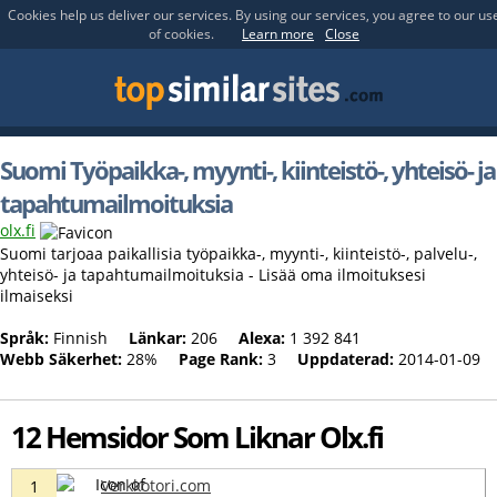
Cookies help us deliver our services. By using our services, you agree to our us
of cookies.
Learn more
Close
Suomi Työpaikka-, myynti-, kiinteistö-, yhteisö- ja
tapahtumailmoituksia
olx.fi
Suomi tarjoaa paikallisia työpaikka-, myynti-, kiinteistö-, palvelu-,
yhteisö- ja tapahtumailmoituksia - Lisää oma ilmoituksesi
ilmaiseksi
Språk:
Finnish
Länkar:
206
Alexa:
1 392 841
Webb Säkerhet:
28%
Page Rank:
3
Uppdaterad:
2014-01-09
12 Hemsidor Som Liknar Olx.fi
Verkkotori.com
1