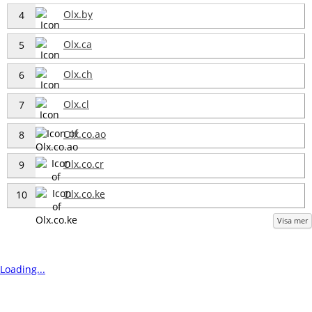
Olx.by
4
Olx.ca
5
Olx.ch
6
Olx.cl
7
Olx.co.ao
8
Olx.co.cr
9
Olx.co.ke
10
Visa mer
Loading...