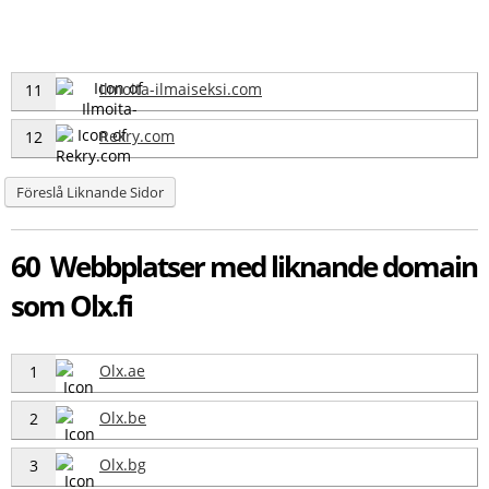
Ilmoita-ilmaiseksi.com
11
Rekry.com
12
Föreslå Liknande Sidor
60 Webbplatser med liknande domain
som Olx.fi
Olx.ae
1
Olx.be
2
Olx.bg
3