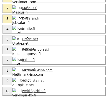
Mascus.fi
2
Jobsafari.fi
3
Uratie.fi
4
Uratie.net
5
Keltainenporssi.fi
6
Palsta.fi
7
Nettimarkkina.com
8
Autopiste.net
9
Verkkopirkko.fi
10