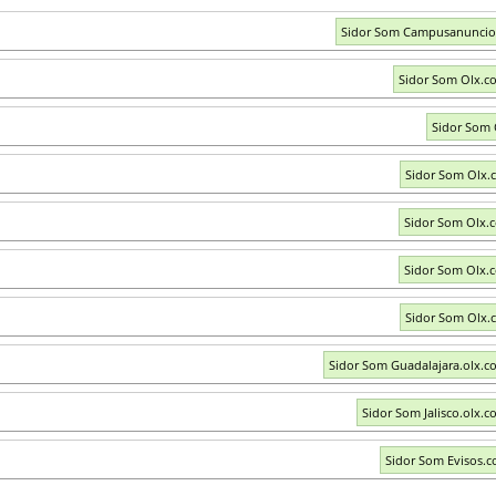
Sidor Som Campusanuncio
Sidor Som Olx.
Sidor Som 
Sidor Som Olx.
Sidor Som Olx.
Sidor Som Olx.
Sidor Som Olx.
Sidor Som Guadalajara.olx.
Sidor Som Jalisco.olx.
Sidor Som Evisos.