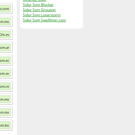
Sidor Som Blocket
s.com
Sidor Som Groupon
Sidor Som Lunarstorm
Sidor Som Swefilmer.com
com.mx
Olx.es
com.ar
com.ec
com.sv
com.ni
com.mx
com.mx
com.bo