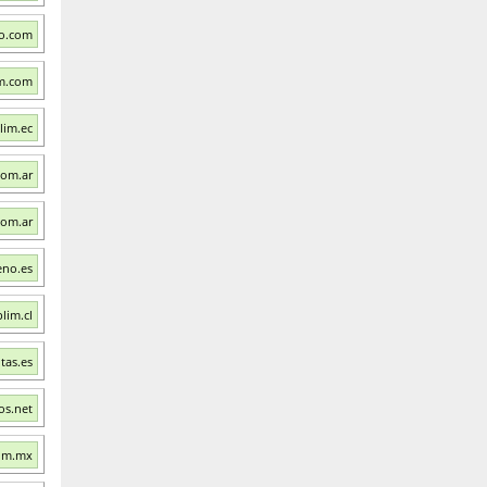
o.com
im.com
lim.ec
com.ar
com.ar
no.es
lim.cl
tas.es
os.net
om.mx