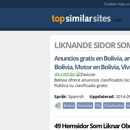
Cookies help us 
LIKNANDE SIDOR S
Anuncios gratis en Bolivia, a
Bolivia, Motor en Bolivia, Viv
olx.com.bo
Bolivia ofrece anuncios clasificados lo
Publica tu clasificado gratis
Språk:
Spanish
Uppdaterad:
2014-0
Bolivia
Anuncios
Olx
Clasificados
V
49 Hemsidor Som Liknar Ol