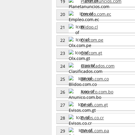
Planetanuncios.com
19
Empleo.com.ec
20
Blidoo.cl
21
Olx.com.pe
22
Olx.com.gt
23
Clasificados.com
24
Blidoo.com.co
25
Anunico.com.bo
26
Evisos.com.gt
27
Evisos.co.cr
28
Evisos.com.pa
29